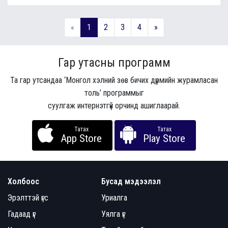
«
1
2
3
4
»
Гар утасны программ
Та гар утсандаа ‘Монгол хэлний зөв бичих дүрмийн журамласан
толь’ программыг
суулгаж интернэтгүй орчинд ашиглаарай.
Татах
Татах
App Store
Play Store
Холбоос
Бусад мэдээлэл
Эрэлттэй үгс
Уриалга
Гадаад үг
Уялга үг