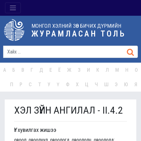
МОНГОЛ ХЭЛНИЙ ЗӨВ БИЧИХ ДҮРМИЙН
ЖУРАМЛАСАН ТОЛЬ
А
Б
В
Г
Д
Е
Ё
Ж
З
И
К
Л
М
Н
О
П
Р
С
Т
У
Ү
Ф
Х
Ц
Ч
Ш
Э
Ю
Я
ХЭЛ ЗҮЙН АНГИЛАЛ - II.4.2
Үг хувилгах жишээ
овоол, овоолуул, овоологд, овоололц, овоололд;