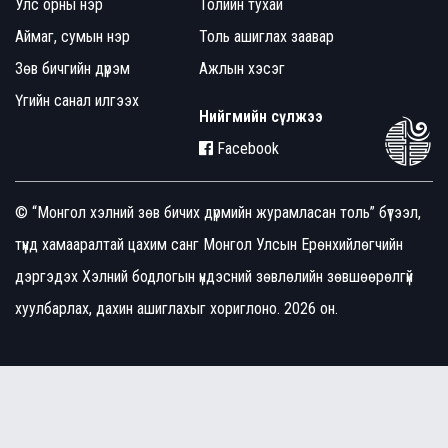
Улс орны нэр
Толийн тухай
Аймаг, сумын нэр
Толь ашиглах заавар
Зөв бичгийн дүрэм
Ажлын хэсэг
Үгийн санал илгээх
Нийгмийн сүлжээ
Facebook
© “Монгол хэлний зөв бичих дүрмийн журамласан толь” бүтээл,
түүнд хамааралтай цахим санг Монгол Улсын Ерөнхийлөгчийн
дэргэдэх Хэлний бодлогын үндэсний зөвлөлийн зөвшөөрөлгүй
хуулбарлах, дахин ашиглахыг хориглоно. 2026 он.