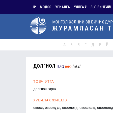
НҮҮР
МЭДЭЭ
УРИАЛГА
УЯЛГА ҮГ
ЗӨВ БИЧГИЙН
МОНГОЛ ХЭЛНИЙ ЗӨВ БИЧИХ ДҮ
ЖУРАМЛАСАН Т
А
Б
В
Г
Д
Е
Ё
долгиол
II.4.2
[үй.ү]
ТОВЧ УТГА
долгион гарах
ХУВИЛАХ ЖИШЭЭ
овоол, овоолуул, овоологд, овоололц, овоололд