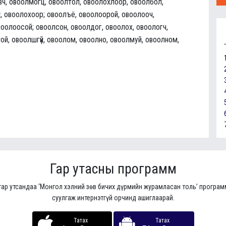
вч, овоолмогц, овоолтол, овоолохлоор, овоолбол,
й, овоолохоор; овоолъё, овоолоорой, овоолооч,
воолоосой; овоолсон, овоолдог, овоолох, овоологч,
й, овоолшгүй, овоолом, овоолно, овоолмуй, овоолном,
Гар утасны программ
гар утсандаа ‘Монгол хэлний зөв бичих дүрмийн журамласан толь’ програ
суулгаж интернэтгүй орчинд ашиглаарай.
Татах
Татах