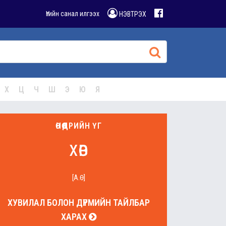
Үгийн санал илгээх
НЭВТРЭХ
Х
Ц
Ч
Ш
Э
Ю
Я
ӨНӨӨДРИЙН ҮГ
хөв
[А.Ө]
ХУВИЛАЛ БОЛОН ДҮРМИЙН ТАЙЛБАР
ХАРАХ