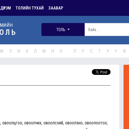
 ДҮРЭМ
ТОЛИЙН ТУХАЙ
ЗААВАР
РМИЙН
ТОЛЬ
ОЛЬ
Ж
З
И
К
Л
М
Н
О
П
Р
С
Т
У
Ү
Ф
; овоолцгоо, овоолчих, овоолсхий, овоолзно, овоолоотох;