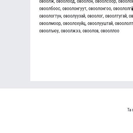
овоолж, овоолоод, овоолон, овоолсоор, овооло
овоолбоос, овоолонгуут, овоолонгоо, овоололгү
овоологтун, овоолуузай, овоолог, овоолтугай, о
овоолмоор, овоолохуйц, овоолууштай, овоололто
овоолъюу, овоолжээ, овоолов, овооллоо
Та 