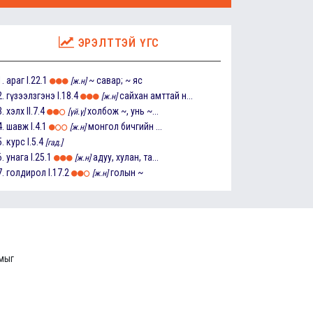
ЭРЭЛТТЭЙ ҮГС
1.
араг
I.22.1
~ савар; ~ яс
[ж.н]
2.
гүзээлзгэнэ
I.18.4
сайхан амттай н...
[ж.н]
3.
хэлх
II.7.4
холбож ~, унь ~...
[үй.ү]
4.
шавж
I.4.1
монгол бичгийн ...
[ж.н]
5.
курс
I.5.4
[гад.]
6.
унага
I.25.1
адуу, хулан, та...
[ж.н]
7.
голдирол
I.17.2
голын ~
[ж.н]
ммыг