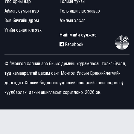
Улс орны нэр
Толийн тухай
Аймаг, сумын нэр
Толь ашиглах заавар
Зөв бичгийн дүрэм
Ажлын хэсэг
Үгийн санал илгээх
Нийгмийн сүлжээ
Facebook
© “Монгол хэлний зөв бичих дүрмийн журамласан толь” бүтээл,
түүнд хамааралтай цахим санг Монгол Улсын Ерөнхийлөгчийн
дэргэдэх Хэлний бодлогын үндэсний зөвлөлийн зөвшөөрөлгүй
хуулбарлах, дахин ашиглахыг хориглоно. 2026 он.