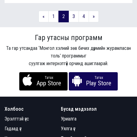
«
1
2
3
4
»
Гар утасны программ
Та гар утсандаа ‘Монгол хэлний зөв бичих дүрмийн журамласан
толь’ программыг
суулгаж интернэтгүй орчинд ашиглаарай.
Татах
Татах
App Store
Play Store
Холбоос
Бусад мэдээлэл
Эрэлттэй үгс
Уриалга
Гадаад үг
Уялга үг