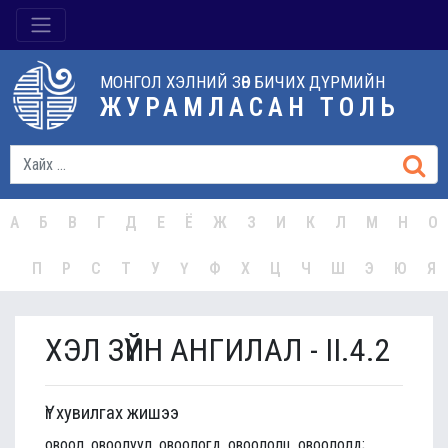
МОНГОЛ ХЭЛНИЙ ЗӨВ БИЧИХ ДҮРМИЙН
ЖУРАМЛАСАН ТОЛЬ
А
Б
В
Г
Д
Е
Ё
Ж
З
И
К
Л
М
Н
О
П
Р
С
Т
У
Ү
Ф
Х
Ц
Ч
Ш
Э
Ю
Я
ХЭЛ ЗҮЙН АНГИЛАЛ - II.4.2
Үг хувилгах жишээ
овоол, овоолуул, овоологд, овоололц, овоололд;