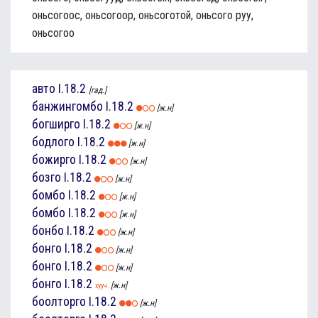
оньсогоос, оньсогоор, оньсоготой, оньсого руу,
оньсогоо
авто
I.18.2
[гад.]
банжингомбо
I.18.2
[ж.н]
богширго
I.18.2
[ж.н]
бодлого
I.18.2
[ж.н]
божирго
I.18.2
[ж.н]
бозго
I.18.2
[ж.н]
бомбо
I.18.2
[ж.н]
бомбо
I.18.2
[ж.н]
бонбо
I.18.2
[ж.н]
бонго
I.18.2
[ж.н]
бонго
I.18.2
[ж.н]
бонго
I.18.2
[ж.н]
хууч.
боолторго
I.18.2
[ж.н]