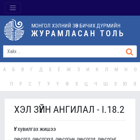
МОНГОЛ ХЭЛНИЙ ЗӨВ БИЧИХ ДҮРМИЙН
ЖУРАМЛАСАН ТОЛЬ
А
Б
В
Г
Д
Е
Ё
Ж
З
И
К
Л
М
Н
О
П
Р
С
Т
У
Ү
Ф
Х
Ц
Ч
Ш
Э
Ю
Я
ХЭЛ ЗҮЙН АНГИЛАЛ - I.18.2
Үг хувилгах жишээ
оньсого, оньсогууд, оньсогын, оньсогод, оньсогыг,