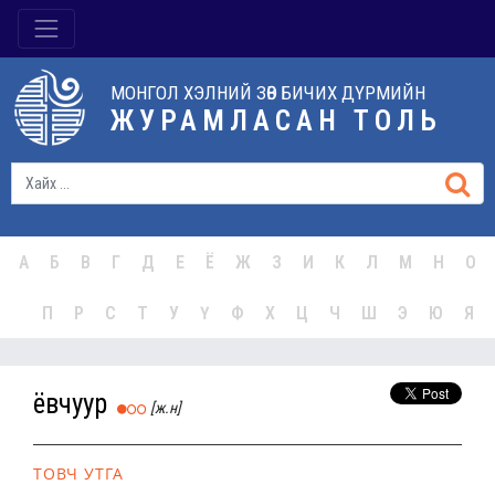
МОНГОЛ ХЭЛНИЙ ЗӨВ БИЧИХ ДҮРМИЙН
ЖУРАМЛАСАН ТОЛЬ
А
Б
В
Г
Д
Е
Ё
Ж
З
И
К
Л
М
Н
О
П
Р
С
Т
У
Ү
Ф
Х
Ц
Ч
Ш
Э
Ю
Я
ёвчуур
[ж.н]
ТОВЧ УТГА