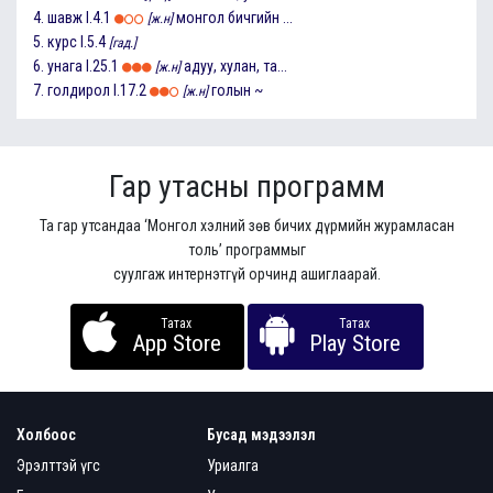
4.
шавж
I.4.1
монгол бичгийн ...
[ж.н]
5.
курс
I.5.4
[гад.]
6.
унага
I.25.1
адуу, хулан, та...
[ж.н]
7.
голдирол
I.17.2
голын ~
[ж.н]
Гар утасны программ
Та гар утсандаа ‘Монгол хэлний зөв бичих дүрмийн журамласан
толь’ программыг
суулгаж интернэтгүй орчинд ашиглаарай.
Татах
Татах
App Store
Play Store
Холбоос
Бусад мэдээлэл
Эрэлттэй үгс
Уриалга