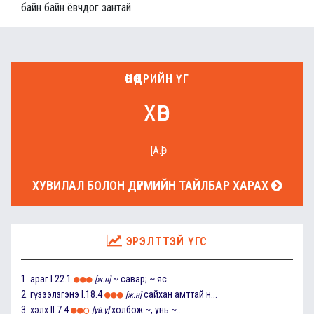
байн байн ёвчдог зантай
ӨНӨӨДРИЙН ҮГ
хөв
[А.Ө]
ХУВИЛАЛ БОЛОН ДҮРМИЙН ТАЙЛБАР ХАРАХ
ЭРЭЛТТЭЙ ҮГС
1.
араг
I.22.1
~ савар; ~ яс
[ж.н]
2.
гүзээлзгэнэ
I.18.4
сайхан амттай н...
[ж.н]
3.
хэлх
II.7.4
холбож ~, унь ~...
[үй.ү]