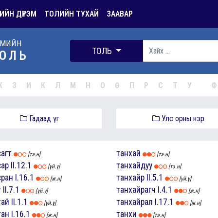
ИЙН ДҮРЭМ
ТОЛИЙН ТУХАЙ
ЗААВАР
РМИЙН
ТОЛЬ
ОЛЬ
Ж
З
И
К
Л
М
Н
О
Ө
П
Р
С
Т
У
Ф
Гадаад үг
Улс орны нэр
сагт
танхай
[тэ.н]
[тэ.н]
сар
II.12.1
танхайдуу
[үй.ү]
[тэ.н]
сран
I.16.1
танхайр
II.5.1
[ж.н]
[үй.ү]
т
II.7.1
танхайрагч
I.4.1
[үй.ү]
[ж.н]
тай
II.1.1
танхайрал
I.17.1
[үй.ү]
[ж.н]
тан
I.16.1
танхи
[ж.н]
[тэ.н]