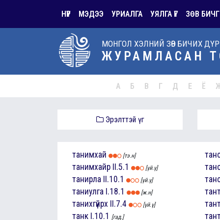
НҮҮР
МЭДЭЭ
УРИАЛГА
УЯЛГА ҮГ
ЗӨВ БИЧГ
МОНГОЛ ХЭЛНИЙ ЗӨВ БИЧИХ ДҮ
ЖУРАМЛАСАН Т
А
Б
В
Г
Д
Е
Ё
Эрэлттэй үг
танимхай
тан
[тэ.н]
танимхайр
II.5.1
тан
[үй.ү]
танирла
II.10.1
тан
[үй.ү]
таниулга
I.18.1
тан
[ж.н]
танихгүйрх
II.7.4
тан
[үй.ү]
танк
I.10.1
тан
[гад.]