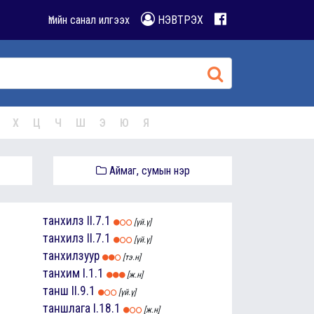
Үгийн санал илгээх
НЭВТРЭХ
Х
Ц
Ч
Ш
Э
Ю
Я
Аймаг, сумын нэр
танхилз
II.7.1
[үй.ү]
танхилз
II.7.1
[үй.ү]
танхилзуур
[тэ.н]
танхим
I.1.1
[ж.н]
танш
II.9.1
[үй.ү]
таншлага
I.18.1
[ж.н]