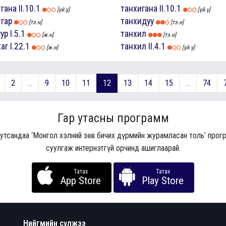
тгана
II.10.1
танхигана
II.10.1
[үй.ү]
[үй.ү]
тгар
танхидуу
[тэ.н]
[тэ.н]
уур
I.5.1
танхил
[ж.н]
[тэ.н]
хаг
I.22.1
танхил
II.4.1
[ж.н]
[үй.ү]
2
...
9
10
11
12
13
14
15
...
74
Гар утасны программ
 утсандаа ‘Монгол хэлний зөв бичих дүрмийн журамласан толь’ про
суулгаж интернэтгүй орчинд ашиглаарай.
Татах
Татах
App Store
Play Store
Нийгмийн сүлжээ