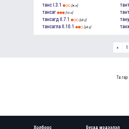
танс
I.3.1
тан
[ж.н]
тансаг
тан
[тэ.н]
тансагд
II.7.1
тан
[үй.ү]
тансагла
II.10.1
тан
[үй.ү]
«
1
Та гар
Холбоос
Бусад мэдээлэл