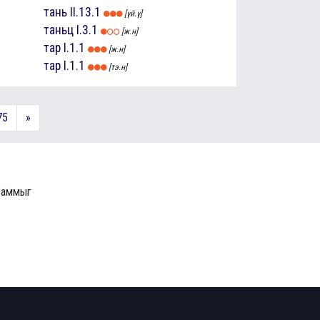
тань
II.13.1
[үй.ү]
таньц
I.3.1
[ж.н]
тар
I.1.1
[ж.н]
тар
I.1.1
[тэ.н]
75
»
граммыг