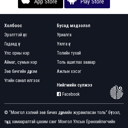
App Store
Play Store
Холбоос
Бусад мэдээлэл
Эрэлттэй үгс
Уриалга
Гадаад үг
Уялга үг
Улс орны нэр
Толийн тухай
Аймаг, сумын нэр
Толь ашиглах заавар
Зөв бичгийн дүрэм
Ажлын хэсэг
Үгийн санал илгээх
Нийгмийн сүлжээ
Facebook
© “Монгол хэлний зөв бичих дүрмийн журамласан толь” бүтээл,
түүнд хамааралтай цахим санг Монгол Улсын Ерөнхийлөгчийн