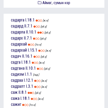
Аймаг, сумын нэр
садарга
I.18.1
[ж.н]
садард
II.7.1
[үй.ү]
садарла
II.10.1
[үй.ү]
садарх
II.7.1
[үй.ү]
садархай
[тэ.н]
садархай
I.15.1
[ж.н]
садач
II.16.1
[үй.ү]
садга
I.18.1
[ж.н]
садгана
II.10.1
[үй.ү]
садизм
I.1.1
[гад.]
садраа
I.12.1
[ж.н]
садралт
I.3.1
[ж.н]
саж
II.8.1
[үй.ү]
сажа
I.18.1
[ж.н]
сажиг
[тэ.н]