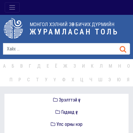
МОНГОЛ ХЭЛНИЙ ЗӨВ БИЧИХ ДҮРМИЙН
ЖУРАМЛАСАН ТОЛЬ
А
Б
В
Г
Д
Е
Ё
Ж
З
И
К
Л
М
Н
О
П
Р
С
Т
У
Ү
Ф
Х
Ц
Ч
Ш
Э
Ю
Я
Эрэлттэй үг
Гадаад үг
Улс орны нэр