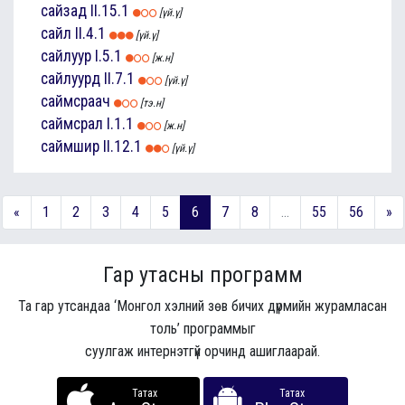
сайзад
II.15.1
[үй.ү]
сайл
II.4.1
[үй.ү]
сайлуур
I.5.1
[ж.н]
сайлуурд
II.7.1
[үй.ү]
саймсраач
[тэ.н]
саймсрал
I.1.1
[ж.н]
саймшир
II.12.1
[үй.ү]
«
1
2
3
4
5
6
7
8
...
55
56
»
Гар утасны программ
Та гар утсандаа ‘Монгол хэлний зөв бичих дүрмийн журамласан
толь’ программыг
суулгаж интернэтгүй орчинд ашиглаарай.
Татах
Татах