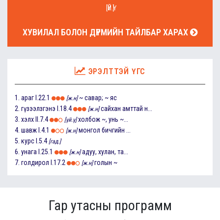
[ҮЙ.Ү]
ХУВИЛАЛ БОЛОН ДҮРМИЙН ТАЙЛБАР ХАРАХ
ЭРЭЛТТЭЙ ҮГС
1.
араг
I.22.1
~ савар; ~ яс
[ж.н]
2.
гүзээлзгэнэ
I.18.4
сайхан амттай н...
[ж.н]
3.
хэлх
II.7.4
холбож ~, унь ~...
[үй.ү]
4.
шавж
I.4.1
монгол бичгийн ...
[ж.н]
5.
курс
I.5.4
[гад.]
6.
унага
I.25.1
адуу, хулан, та...
[ж.н]
7.
голдирол
I.17.2
голын ~
[ж.н]
Гар утасны программ