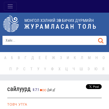
МОНГОЛ ХЭЛНИЙ ЗӨВ БИЧИХ ДҮРМИЙН
ЖУРАМЛАСАН ТОЛЬ
А
Б
В
Г
Д
Е
Ё
Ж
З
И
К
Л
М
Н
О
П
Р
С
Т
У
Ү
Ф
Х
Ц
Ч
Ш
Э
Ю
Я
сайлуурд
II.7.1
[үй.ү]
ТОВЧ УТГА