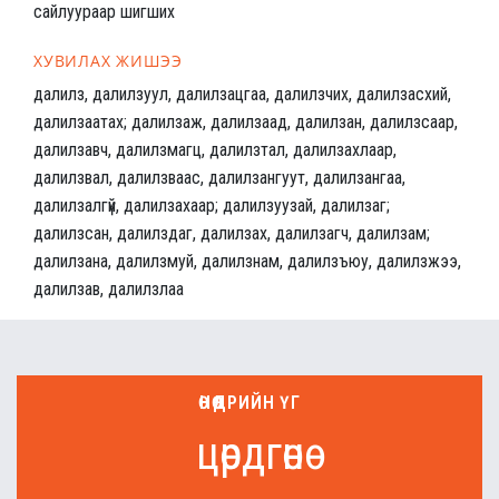
сайлуураар шигших
ХУВИЛАХ ЖИШЭЭ
далилз, далилзуул, далилзацгаа, далилзчих, далилзасхий,
далилзаатах; далилзаж, далилзаад, далилзан, далилзсаар,
далилзавч, далилзмагц, далилзтал, далилзахлаар,
далилзвал, далилзваас, далилзангуут, далилзангаа,
далилзалгүй, далилзахаар; далилзуузай, далилзаг;
далилзсан, далилздаг, далилзах, далилзагч, далилзам;
далилзана, далилзмуй, далилзнам, далилзъюу, далилзжээ,
далилзав, далилзлаа
ӨНӨӨДРИЙН ҮГ
цөрдгөнө