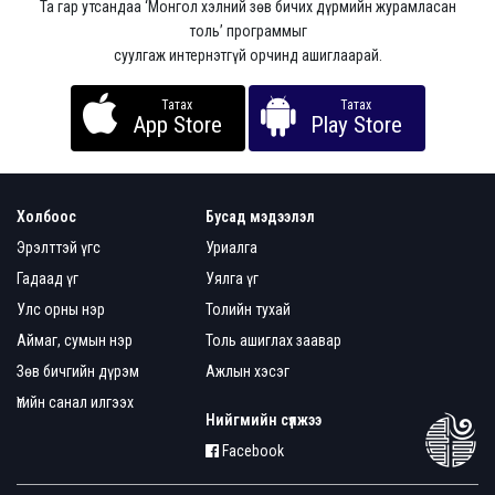
Та гар утсандаа ‘Монгол хэлний зөв бичих дүрмийн журамласан
толь’ программыг
суулгаж интернэтгүй орчинд ашиглаарай.
Татах
Татах
App Store
Play Store
Холбоос
Бусад мэдээлэл
Эрэлттэй үгс
Уриалга
Гадаад үг
Уялга үг
Улс орны нэр
Толийн тухай
Аймаг, сумын нэр
Толь ашиглах заавар
Зөв бичгийн дүрэм
Ажлын хэсэг
Үгийн санал илгээх
Нийгмийн сүлжээ
Facebook