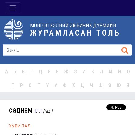
МОНГОЛ ХЭЛНИЙ ЗӨВ БИЧИХ ДҮРМИЙН
ЖУРАМЛАСАН ТОЛЬ
А
Б
В
Г
Д
Е
Ё
Ж
З
И
К
Л
М
Н
О
П
Р
С
Т
У
Ү
Ф
Х
Ц
Ч
Ш
Э
Ю
Я
садизм
I.1.1
[гад.]
ХУВИЛАЛ
садизмын