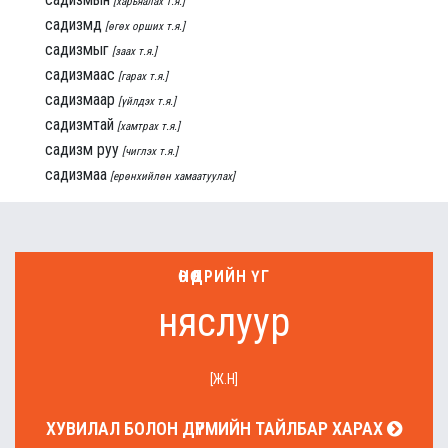
[харьяалах т.я.]
садизмд
[өгөх орших т.я.]
садизмыг
[заах т.я.]
садизмаас
[гарах т.я.]
садизмаар
[үйлдэх т.я.]
садизмтай
[хамтрах т.я.]
садизм руу
[чиглэх т.я.]
садизмаа
[ерөнхийлөн хамаатуулах]
ӨНӨӨДРИЙН ҮГ
няслуур
[Ж.Н]
ХУВИЛАЛ БОЛОН ДҮРМИЙН ТАЙЛБАР ХАРАХ