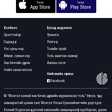
Татах
Татах
App Store
Play Store
Холбоос
Бусад мэдээлэл
Эрэлттэй үгс
Уриалга
Гадаад үг
Уялга үг
Улс орны нэр
Толийн тухай
Аймаг, сумын нэр
Толь ашиглах заавар
Зөв бичгийн дүрэм
Ажлын хэсэг
Үгийн санал илгээх
Нийгмийн сүлжээ
Facebook
© “Монгол хэлний зөв бичих дүрмийн журамласан толь” бүтээл, түүнд
хамааралтай цахим санг Монгол Улсын Ерөнхийлөгчийн дэргэдэх
Хэлний бодлогын үндэсний зөвлөлийн зөвшөөрөлгүй хуулбарлах, дахин