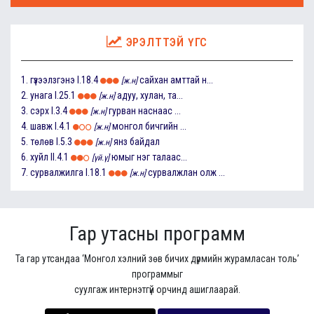
ЭРЭЛТТЭЙ ҮГС
1.
гүзээлзгэнэ
I.18.4
сайхан амттай н...
[ж.н]
2.
унага
I.25.1
адуу, хулан, та...
[ж.н]
3.
сэрх
I.3.4
гурван наснаас ...
[ж.н]
4.
шавж
I.4.1
монгол бичгийн ...
[ж.н]
5.
төлөв
I.5.3
янз байдал
[ж.н]
6.
хуйл
II.4.1
юмыг нэг талаас...
[үй.ү]
7.
сурвалжилга
I.18.1
сурвалжлан олж ...
[ж.н]
Гар утасны программ
Та гар утсандаа ‘Монгол хэлний зөв бичих дүрмийн журамласан толь’
программыг
суулгаж интернэтгүй орчинд ашиглаарай.