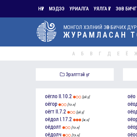
НҮҮР
МЭДЭЭ
УРИАЛГА
УЯЛГА ҮГ
ЗӨВ БИЧГ
МОНГОЛ ХЭЛНИЙ ЗӨВ БИЧИХ ДҮ
ЖУРАМЛАСАН Т
А
Б
В
Г
Д
Е
Ё
Эрэлттэй үг
оёгло
II.10.2
оёо
[үй.ү]
оёгор
оёо
[тэ.н]
оёгт
II.7.2
оёо
[үй.ү]
оёдол
I.17.2
оёо
[ж.н]
оёдолт
оёо
[тэ.н]
оёдолч
оёо
[тэ.н]