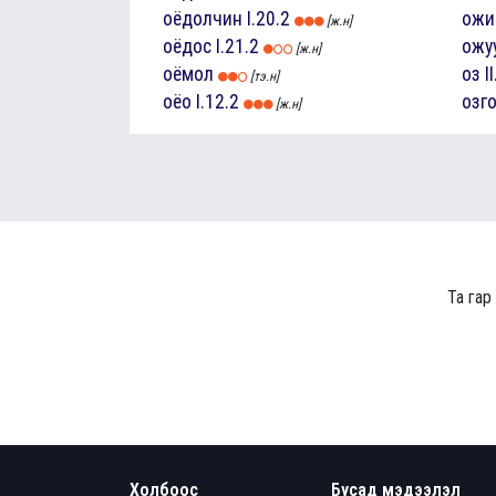
оёдолчин
I.20.2
ожи
[ж.н]
оёдос
I.21.2
ожу
[ж.н]
оёмол
оз
I
[тэ.н]
оёо
I.12.2
озг
[ж.н]
Та гар
Холбоос
Бусад мэдээлэл