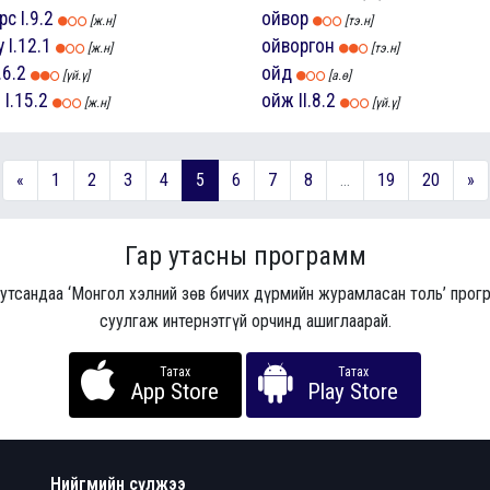
рс
I.9.2
ойвор
[ж.н]
[тэ.н]
у
I.12.1
ойворгон
[ж.н]
[тэ.н]
I.6.2
ойд
[үй.ү]
[а.ө]
о
I.15.2
ойж
II.8.2
[ж.н]
[үй.ү]
«
1
2
3
4
5
6
7
8
...
19
20
»
Гар утасны программ
 утсандаа ‘Монгол хэлний зөв бичих дүрмийн журамласан толь’ про
суулгаж интернэтгүй орчинд ашиглаарай.
Татах
Татах
App Store
Play Store
Нийгмийн сүлжээ