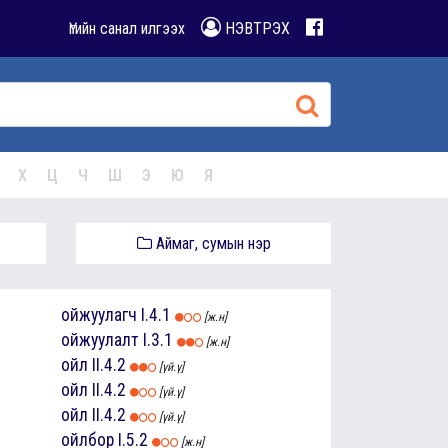
Үгийн санал илгээх
НЭВТРЭХ
Х
Ц
Ч
Ш
Э
Ю
Я
Аймаг, сумын нэр
ойжуулагч
I.4.1
[ж.н]
ойжуулалт
I.3.1
[ж.н]
ойл
II.4.2
[үй.ү]
ойл
II.4.2
[үй.ү]
ойл
II.4.2
[үй.ү]
ойлбор
I.5.2
[ж.н]