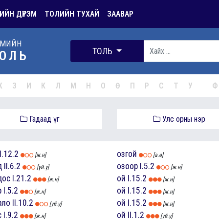
ИЙН ДҮРЭМ
ТОЛИЙН ТУХАЙ
ЗААВАР
РМИЙН
ТОЛЬ
ОЛЬ
Ж
З
И
К
Л
М
Н
О
Ө
П
Р
С
Т
У
Ф
Гадаад үг
Улс орны нэр
I.12.2
озгой
[ж.н]
[а.ө]
д
II.6.2
озоор
I.5.2
[үй.ү]
[ж.н]
дос
I.21.2
ой
I.15.2
[ж.н]
[ж.н]
р
I.5.2
ой
I.15.2
[ж.н]
[ж.н]
рло
II.10.2
ой
I.15.2
[үй.ү]
[ж.н]
с
I.9.2
ой
II.1.2
[ж.н]
[үй.ү]