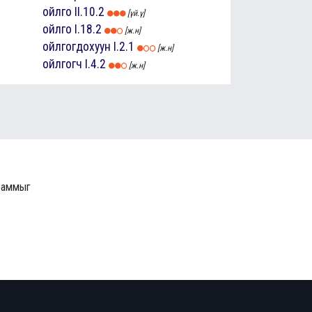
ойлго
II.10.2
[үй.ү]
ойлго
I.18.2
[ж.н]
ойлгогдохуун
I.2.1
[ж.н]
ойлгогч
I.4.2
[ж.н]
граммыг