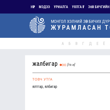
НҮҮР
МЭДЭЭ
УРИАЛГА
УЯЛГА ҮГ
ЗӨВ БИЧГИЙН
МОНГОЛ ХЭЛНИЙ ЗӨВ БИЧИХ ДҮ
ЖУРАМЛАСАН Т
А
Б
В
Г
Д
Е
Ё
жалбигар
[тэ.н]
ТОВЧ УТГА
ялтгар, ялбигар