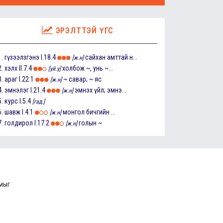
ЭРЭЛТТЭЙ ҮГС
1.
гүзээлзгэнэ
I.18.4
сайхан амттай н...
[ж.н]
2.
хэлх
II.7.4
холбож ~, унь ~...
[үй.ү]
3.
араг
I.22.1
~ савар; ~ яс
[ж.н]
4.
эмнэлэг
I.21.4
эмнэх үйл; эмнэ...
[ж.н]
5.
курс
I.5.4
[гад.]
6.
шавж
I.4.1
монгол бичгийн ...
[ж.н]
7.
голдирол
I.17.2
голын ~
[ж.н]
ммыг