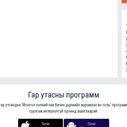
Гар утасны программ
гар утсандаа ‘Монгол хэлний зөв бичих дүрмийн журамласан толь’ програ
суулгаж интернэтгүй орчинд ашиглаарай.
Татах
Татах