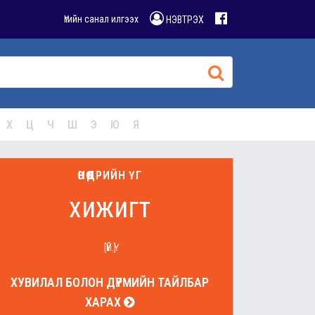
Үгийн санал илгээх
НЭВТРЭХ
Х
Ц
Ч
Ш
Э
Ю
Я
ӨНӨӨДРИЙН ҮГ
хижигт
[ҮЙ.Ү]
ХУВИЛАЛ БОЛОН ДҮРМИЙН ТАЙЛБАР
ХАРАХ