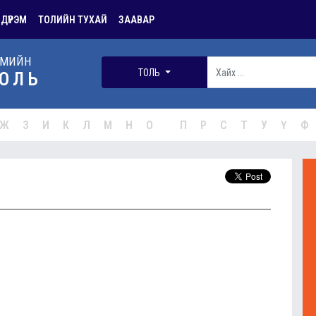
 ДҮРЭМ
ТОЛИЙН ТУХАЙ
ЗААВАР
РМИЙН
ТОЛЬ
ОЛЬ
Ж
З
И
К
Л
М
Н
О
П
Р
С
Т
У
Ү
Ф