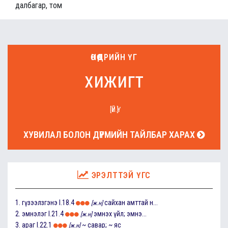
далбагар, том
ӨНӨӨДРИЙН ҮГ
хижигт
[ҮЙ.Ү]
ХУВИЛАЛ БОЛОН ДҮРМИЙН ТАЙЛБАР ХАРАХ
ЭРЭЛТТЭЙ ҮГС
1.
гүзээлзгэнэ
I.18.4
сайхан амттай н...
[ж.н]
2.
эмнэлэг
I.21.4
эмнэх үйл; эмнэ...
[ж.н]
3.
араг
I.22.1
~ савар; ~ яс
[ж.н]