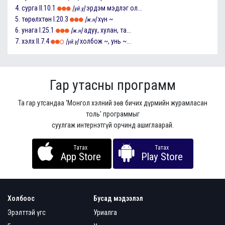
4.
сурга
II.10.1
эрдэм мэдлэг ол...
[үй.ү]
5.
төрөлхтөн
I.20.3
хүн ~
[ж.н]
6.
унага
I.25.1
адуу, хулан, та...
[ж.н]
7.
хэлх
II.7.4
холбож ~, унь ~...
[үй.ү]
Гар утасны программ
Та гар утсандаа ‘Монгол хэлний зөв бичих дүрмийн журамласан
толь’ программыг
суулгаж интернэтгүй орчинд ашиглаарай.
Татах
Татах
App Store
Play Store
Холбоос
Бусад мэдээлэл
Эрэлттэй үгс
Уриалга