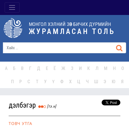
МОНГОЛ ХЭЛНИЙ ЗӨВ БИЧИХ ДҮРМИЙН
ЖУРАМЛАСАН ТОЛЬ
А
Б
В
Г
Д
Е
Ё
Ж
З
И
К
Л
М
Н
О
П
Р
С
Т
У
Ү
Ф
Х
Ц
Ч
Ш
Э
Ю
Я
дэлбэгэр
[тэ.н]
ТОВЧ УТГА