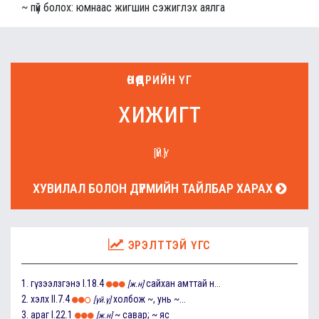
~ пүй болох: юмнаас жигшин сэжиглэх аялга
ӨНӨӨДРИЙН ҮГ
хижигт
[ҮЙ.Ү]
ХУВИЛАЛ БОЛОН ДҮРМИЙН ТАЙЛБАР ХАРАХ
ЭРЭЛТТЭЙ ҮГС
1.
гүзээлзгэнэ
I.18.4
сайхан амттай н...
[ж.н]
2.
хэлх
II.7.4
холбож ~, унь ~...
[үй.ү]
3.
араг
I.22.1
~ савар; ~ яс
[ж.н]