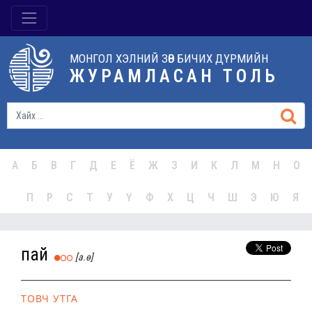
МОНГОЛ ХЭЛНИЙ ЗӨВ БИЧИХ ДҮРМИЙН
ЖУРАМЛАСАН ТОЛЬ
А
Б
В
Г
Д
Е
Ё
Ж
З
И
К
Л
М
Н
О
П
Р
С
Т
У
Ү
Ф
Х
Ц
Ч
Ш
Э
Ю
Я
пай
[а.ө]
ТОВЧ УТГА