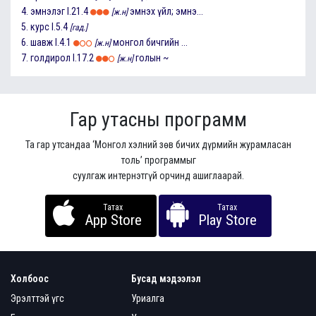
4.
эмнэлэг
I.21.4
эмнэх үйл; эмнэ...
[ж.н]
5.
курс
I.5.4
[гад.]
6.
шавж
I.4.1
монгол бичгийн ...
[ж.н]
7.
голдирол
I.17.2
голын ~
[ж.н]
Гар утасны программ
Та гар утсандаа ‘Монгол хэлний зөв бичих дүрмийн журамласан
толь’ программыг
суулгаж интернэтгүй орчинд ашиглаарай.
Татах
Татах
App Store
Play Store
Холбоос
Бусад мэдээлэл
Эрэлттэй үгс
Уриалга