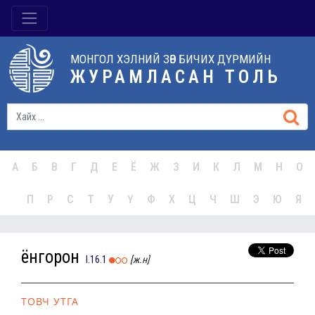
МОНГОЛ ХЭЛНИЙ ЗӨВ БИЧИХ ДҮРМИЙН
ЖУРАМЛАСАН ТОЛЬ
А
Б
В
Г
Д
Е
Ё
Ж
З
И
К
Л
М
Н
О
П
Р
С
Т
У
Ү
Ф
Х
Ц
Ч
Ш
Э
Ю
Я
ёнгорон
I.16.1
[ж.н]
ТОВЧ УТГА