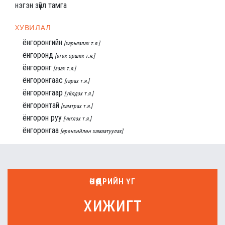
нэгэн зүйл тамга
ХУВИЛАЛ
ёнгоронгийн
[харьяалах т.я.]
ёнгоронд
[өгөх орших т.я.]
ёнгоронг
[заах т.я.]
ёнгоронгаас
[гарах т.я.]
ёнгоронгаар
[үйлдэх т.я.]
ёнгоронтай
[хамтрах т.я.]
ёнгорон руу
[чиглэх т.я.]
ёнгоронгаа
[ерөнхийлөн хамаатуулах]
ӨНӨӨДРИЙН ҮГ
хижигт