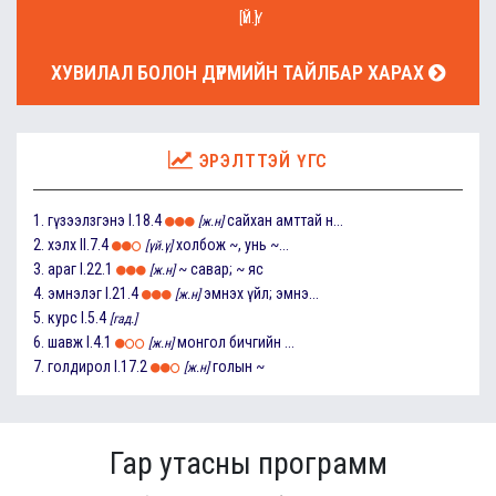
[ҮЙ.Ү]
ХУВИЛАЛ БОЛОН ДҮРМИЙН ТАЙЛБАР ХАРАХ
ЭРЭЛТТЭЙ ҮГС
1.
гүзээлзгэнэ
I.18.4
сайхан амттай н...
[ж.н]
2.
хэлх
II.7.4
холбож ~, унь ~...
[үй.ү]
3.
араг
I.22.1
~ савар; ~ яс
[ж.н]
4.
эмнэлэг
I.21.4
эмнэх үйл; эмнэ...
[ж.н]
5.
курс
I.5.4
[гад.]
6.
шавж
I.4.1
монгол бичгийн ...
[ж.н]
7.
голдирол
I.17.2
голын ~
[ж.н]
Гар утасны программ