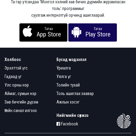
Та гар утсандаа ‘Монгол хэлний зөв бичих дүрмийн журамласан
толь’ программыг
суулгаж интернэтгүй орчинд ашиглаарай.
Татах
Татах
App Store
Play Store
Холбоос
Бусад мэдээлэл
Эрэлттэй үгс
Уриалга
Гадаад үг
Уялга үг
Улс орны нэр
Толийн тухай
Аймаг, сумын нэр
Толь ашиглах заавар
Зөв бичгийн дүрэм
Ажлын хэсэг
Үгийн санал илгээх
Нийгмийн сүлжээ
Facebook