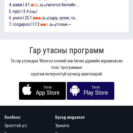
4.
шавж
I.4.1
монгол бичгийн ...
[ж.н]
5.
курс
I.5.4
[гад.]
6.
унага
I.25.1
адуу, хулан, та...
[ж.н]
7.
голдирол
I.17.2
голын ~
[ж.н]
Гар утасны программ
Та гар утсандаа ‘Монгол хэлний зөв бичих дүрмийн журамласан
толь’ программыг
суулгаж интернэтгүй орчинд ашиглаарай.
Татах
Татах
App Store
Play Store
Холбоос
Бусад мэдээлэл
Эрэлттэй үгс
Уриалга