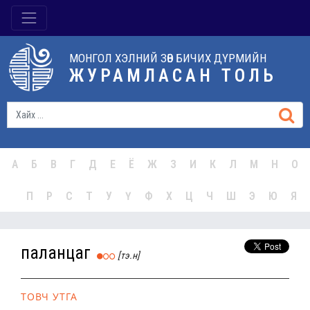
МОНГОЛ ХЭЛНИЙ ЗӨВ БИЧИХ ДҮРМИЙН
ЖУРАМЛАСАН ТОЛЬ
А
Б
В
Г
Д
Е
Ё
Ж
З
И
К
Л
М
Н
О
П
Р
С
Т
У
Ү
Ф
Х
Ц
Ч
Ш
Э
Ю
Я
паланцаг
[тэ.н]
ТОВЧ УТГА