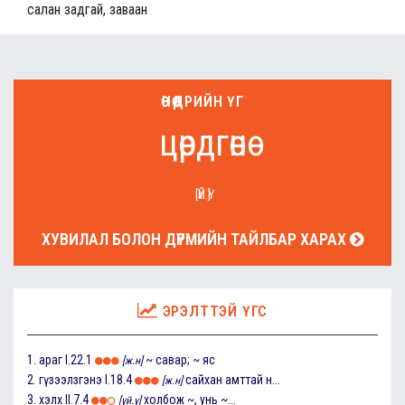
салан задгай, заваан
ӨНӨӨДРИЙН ҮГ
цөрдгөнө
[ҮЙ.Ү]
ХУВИЛАЛ БОЛОН ДҮРМИЙН ТАЙЛБАР ХАРАХ
ЭРЭЛТТЭЙ ҮГС
1.
араг
I.22.1
~ савар; ~ яс
[ж.н]
2.
гүзээлзгэнэ
I.18.4
сайхан амттай н...
[ж.н]
3.
хэлх
II.7.4
холбож ~, унь ~...
[үй.ү]