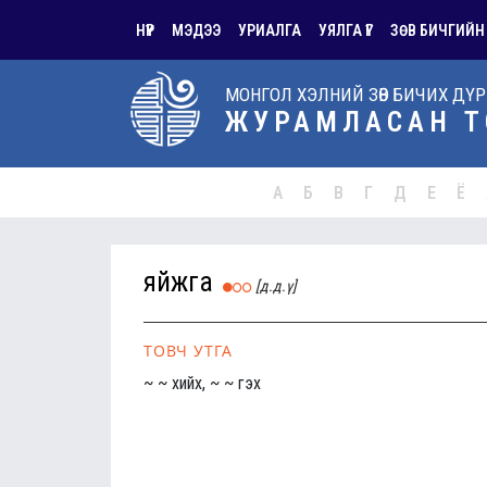
НҮҮР
МЭДЭЭ
УРИАЛГА
УЯЛГА ҮГ
ЗӨВ БИЧГИЙН
МОНГОЛ ХЭЛНИЙ ЗӨВ БИЧИХ ДҮ
ЖУРАМЛАСАН Т
А
Б
В
Г
Д
Е
Ё
яйжга
[д.д.ү]
ТОВЧ УТГА
~ ~ хийх, ~ ~ гэх