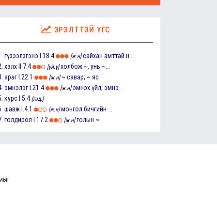
ЭРЭЛТТЭЙ ҮГС
1.
гүзээлзгэнэ
I.18.4
сайхан амттай н...
[ж.н]
2.
хэлх
II.7.4
холбож ~, унь ~...
[үй.ү]
3.
араг
I.22.1
~ савар; ~ яс
[ж.н]
4.
эмнэлэг
I.21.4
эмнэх үйл; эмнэ...
[ж.н]
5.
курс
I.5.4
[гад.]
6.
шавж
I.4.1
монгол бичгийн ...
[ж.н]
7.
голдирол
I.17.2
голын ~
[ж.н]
ммыг