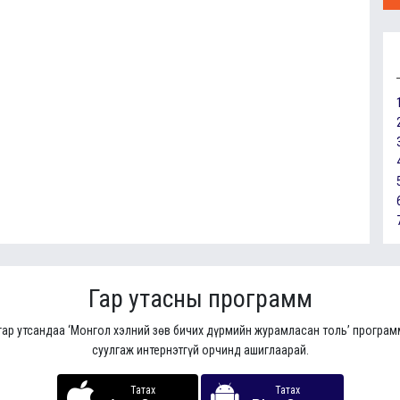
Гар утасны программ
гар утсандаа ‘Монгол хэлний зөв бичих дүрмийн журамласан толь’ програ
суулгаж интернэтгүй орчинд ашиглаарай.
Татах
Татах