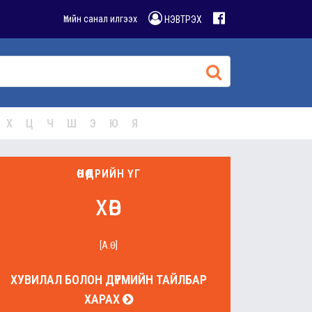
Үгийн санал илгээх
НЭВТРЭХ
Х
Ц
Ч
Ш
Э
Ю
Я
ӨНӨӨДРИЙН ҮГ
хөв
[А.Ө]
ХУВИЛАЛ БОЛОН ДҮРМИЙН ТАЙЛБАР
ХАРАХ