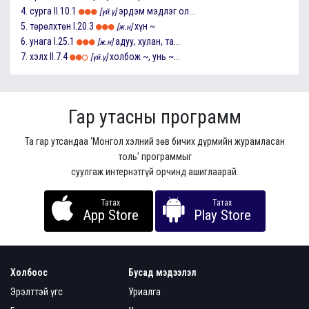
4.
сурга
II.10.1
эрдэм мэдлэг ол...
[үй.ү]
5.
төрөлхтөн
I.20.3
хүн ~
[ж.н]
6.
унага
I.25.1
адуу, хулан, та...
[ж.н]
7.
хэлх
II.7.4
холбож ~, унь ~...
[үй.ү]
Гар утасны программ
Та гар утсандаа ‘Монгол хэлний зөв бичих дүрмийн журамласан
толь’ программыг
суулгаж интернэтгүй орчинд ашиглаарай.
Татах
Татах
App Store
Play Store
Холбоос
Бусад мэдээлэл
Эрэлттэй үгс
Уриалга