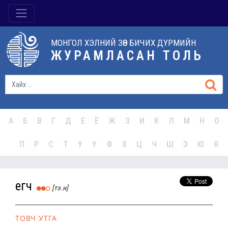
МОНГОЛ ХЭЛНИЙ ЗӨВ БИЧИХ ДҮРМИЙН
ЖУРАМЛАСАН ТОЛЬ
А
Б
В
Г
Д
Е
Ё
Ж
З
И
К
Л
М
Н
О
П
Р
С
Т
У
Ү
Ф
Х
Ц
Ч
Ш
Э
Ю
Я
егөөч
[тэ.н]
ТОВЧ УТГА