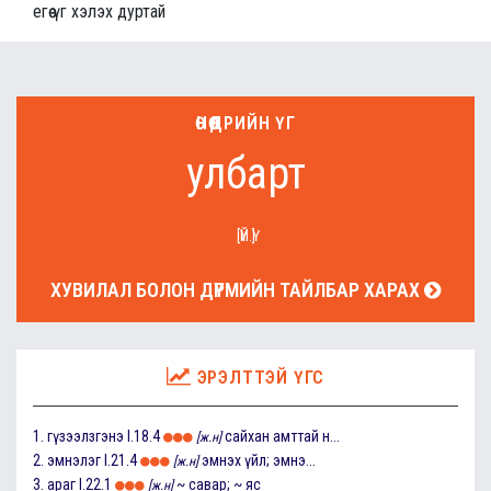
егөө үг хэлэх дуртай
ӨНӨӨДРИЙН ҮГ
улбарт
[ҮЙ.Ү]
ХУВИЛАЛ БОЛОН ДҮРМИЙН ТАЙЛБАР ХАРАХ
ЭРЭЛТТЭЙ ҮГС
1.
гүзээлзгэнэ
I.18.4
сайхан амттай н...
[ж.н]
2.
эмнэлэг
I.21.4
эмнэх үйл; эмнэ...
[ж.н]
3.
араг
I.22.1
~ савар; ~ яс
[ж.н]