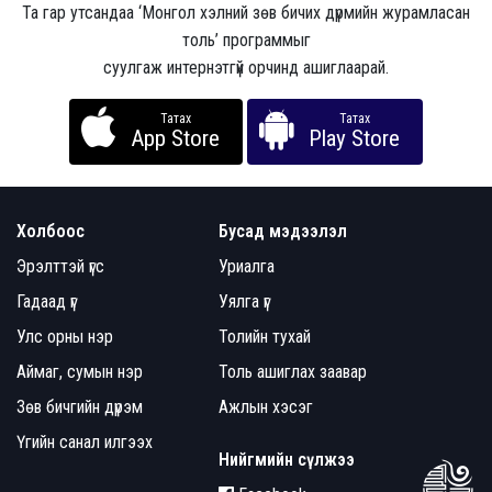
Та гар утсандаа ‘Монгол хэлний зөв бичих дүрмийн журамласан
толь’ программыг
суулгаж интернэтгүй орчинд ашиглаарай.
Татах
Татах
App Store
Play Store
Холбоос
Бусад мэдээлэл
Эрэлттэй үгс
Уриалга
Гадаад үг
Уялга үг
Улс орны нэр
Толийн тухай
Аймаг, сумын нэр
Толь ашиглах заавар
Зөв бичгийн дүрэм
Ажлын хэсэг
Үгийн санал илгээх
Нийгмийн сүлжээ