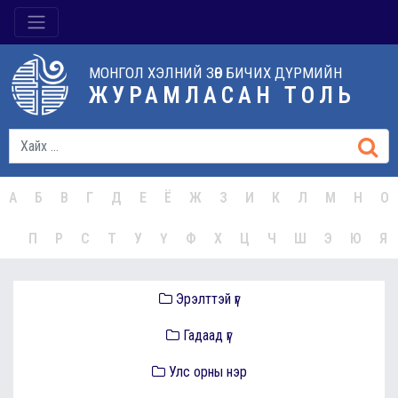
МОНГОЛ ХЭЛНИЙ ЗӨВ БИЧИХ ДҮРМИЙН
ЖУРАМЛАСАН ТОЛЬ
А
Б
В
Г
Д
Е
Ё
Ж
З
И
К
Л
М
Н
О
П
Р
С
Т
У
Ү
Ф
Х
Ц
Ч
Ш
Э
Ю
Я
Эрэлттэй үг
Гадаад үг
Улс орны нэр