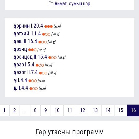
Аймаг, сумын нэр
үхэрчин
I.20.4
[ж.н]
үхэтхий
II.1.4
[үй.ү]
үхэш
II.16.4
[үй.ү]
үхээнц
[тэ.н]
үхээнцэд
II.15.4
[үй.ү]
үхээр
I.5.4
[ж.н]
үхээрт
II.7.4
[үй.ү]
үч
I.4.4
[ж.н]
үш
I.4.4
[ж.н]
1
2
...
8
9
10
11
12
13
14
15
16
Гар утасны программ