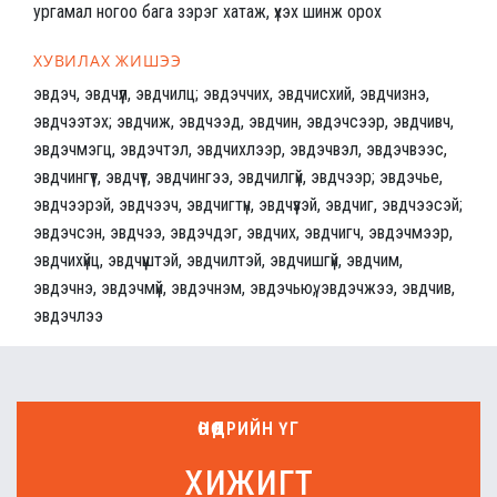
ургамал ногоо бага зэрэг хатаж, үхэх шинж орох
ХУВИЛАХ ЖИШЭЭ
эвдэч, эвдчүүл, эвдчилц; эвдэччих, эвдчисхий, эвдчизнэ,
эвдчээтэх; эвдчиж, эвдчээд, эвдчин, эвдэчсээр, эвдчивч,
эвдэчмэгц, эвдэчтэл, эвдчихлээр, эвдэчвэл, эвдэчвээс,
эвдчингүүт, эвдчүүт, эвдчингээ, эвдчилгүй, эвдчээр; эвдэчье,
эвдчээрэй, эвдчээч, эвдчигтүн, эвдчүүзэй, эвдчиг, эвдчээсэй;
эвдэчсэн, эвдчээ, эвдэчдэг, эвдчих, эвдчигч, эвдэчмээр,
эвдчихүйц, эвдчүүштэй, эвдчилтэй, эвдчишгүй, эвдчим,
эвдэчнэ, эвдэчмүй, эвдэчнэм, эвдэчьюү, эвдэчжээ, эвдчив,
эвдэчлээ
ӨНӨӨДРИЙН ҮГ
хижигт