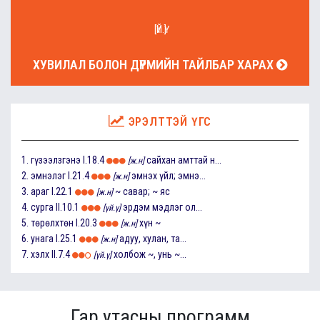
[ҮЙ.Ү]
ХУВИЛАЛ БОЛОН ДҮРМИЙН ТАЙЛБАР ХАРАХ
ЭРЭЛТТЭЙ ҮГС
1.
гүзээлзгэнэ
I.18.4
сайхан амттай н...
[ж.н]
2.
эмнэлэг
I.21.4
эмнэх үйл; эмнэ...
[ж.н]
3.
араг
I.22.1
~ савар; ~ яс
[ж.н]
4.
сурга
II.10.1
эрдэм мэдлэг ол...
[үй.ү]
5.
төрөлхтөн
I.20.3
хүн ~
[ж.н]
6.
унага
I.25.1
адуу, хулан, та...
[ж.н]
7.
хэлх
II.7.4
холбож ~, унь ~...
[үй.ү]
Гар утасны программ