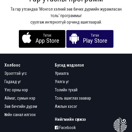
Та гар утсандаа ‘Монгол хэлний зөв бичих дүрмийн журамласан
толь’ программыг
суулгаж интернэтгүй орчинд ашиглаарай.
Татах
Татах
App Store
Play Store
Холбоос
Бусад мэдээлэл
Эрэлттэй үгс
Уриалга
Гадаад үг
Уялга үг
Улс орны нэр
Толийн тухай
Аймаг, сумын нэр
Толь ашиглах заавар
Зөв бичгийн дүрэм
Ажлын хэсэг
Үгийн санал илгээх
Нийгмийн сүлжээ
Facebook