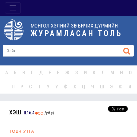
МОНГОЛ ХЭЛНИЙ ЗӨВ БИЧИХ ДҮРМИЙН
ЖУРАМЛАСАН ТОЛЬ
А
Б
В
Г
Д
Е
Ё
Ж
З
И
К
Л
М
Н
О
П
Р
С
Т
У
Ү
Ф
Х
Ц
Ч
Ш
Э
Ю
Я
үхэш
II.16.4
[үй.ү]
ТОВЧ УТГА