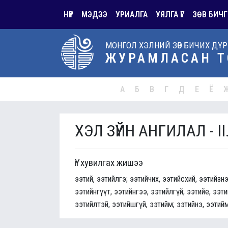
НҮҮР
МЭДЭЭ
УРИАЛГА
УЯЛГА ҮГ
ЗӨВ БИЧГ
МОНГОЛ ХЭЛНИЙ ЗӨВ БИЧИХ ДҮ
ЖУРАМЛАСАН Т
А
Б
В
Г
Д
Е
Ё
ХЭЛ ЗҮЙН АНГИЛАЛ - II
Үг хувилгах жишээ
ээтий, ээтийлгэ; ээтийчих, ээтийсхий, ээтийзн
ээтийнгүүт, ээтийнгээ, ээтийлгүй; ээтийе, ээт
ээтийлтэй, ээтийшгүй, ээтийм; ээтийнэ, ээтий