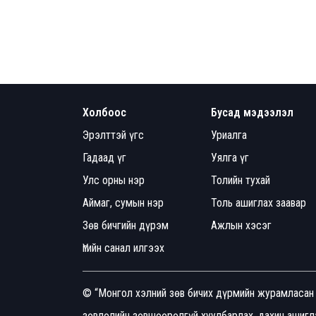
Холбоос
Бусад мэдээлэл
Эрэлттэй үгс
Уриалга
Гадаад үг
Уялга үг
Улс орны нэр
Толийн тухай
Аймаг, сумын нэр
Толь ашиглах заавар
Зөв бичгийн дүрэм
Ажлын хэсэг
Үгийн санал илгээх
© “Монгол хэлний зөв бичих дүрмийн журамласан 
зөвлөлийн зөвшөөрөлгүй хуулбарлах, дахин ашигла