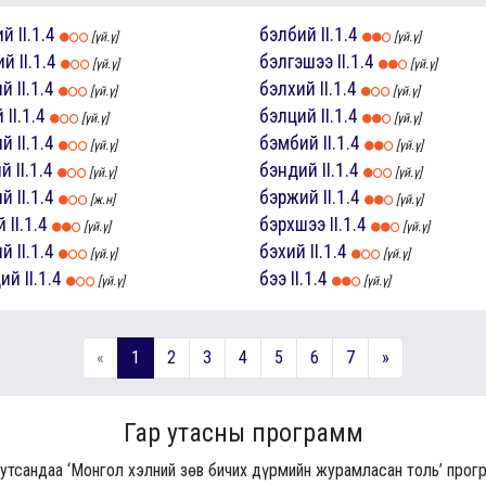
ий
II.1.4
бэлбий
II.1.4
[үй.ү]
[үй.ү]
ий
II.1.4
бэлгэшээ
II.1.4
[үй.ү]
[үй.ү]
ий
II.1.4
бэлхий
II.1.4
[үй.ү]
[үй.ү]
й
II.1.4
бэлций
II.1.4
[үй.ү]
[үй.ү]
ий
II.1.4
бэмбий
II.1.4
[үй.ү]
[үй.ү]
ий
II.1.4
бэндий
II.1.4
[үй.ү]
[үй.ү]
ий
II.1.4
бэржий
II.1.4
[ж.н]
[үй.ү]
й
II.1.4
бэрхшээ
II.1.4
[үй.ү]
[үй.ү]
ий
II.1.4
бэхий
II.1.4
[үй.ү]
[үй.ү]
ций
II.1.4
бээ
II.1.4
[үй.ү]
[үй.ү]
«
1
2
3
4
5
6
7
»
Гар утасны программ
 утсандаа ‘Монгол хэлний зөв бичих дүрмийн журамласан толь’ про