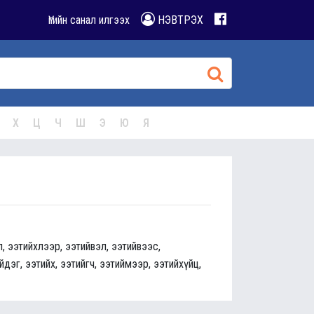
Үгийн санал илгээх
НЭВТРЭХ
Х
Ц
Ч
Ш
Э
Ю
Я
л, ээтийхлээр, ээтийвэл, ээтийвээс,
йдэг, ээтийх, ээтийгч, ээтиймээр, ээтийхүйц,