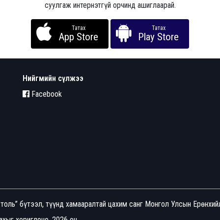
суулгаж интернэтгүй орчинд ашиглаарай.
Татах
Татах
App Store
Play Store
Нийгмийн сүлжээ
Facebook
толь” бүтээл, түүнд хамааралтай цахим санг Монгол Улсын Ерөнхи
хыг хориглоно. 2026 он.