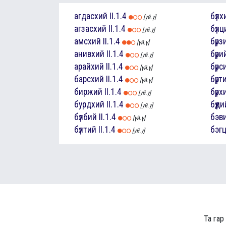
агдасхий
II.1.4
бүлх
[үй.ү]
агзасхий
II.1.4
бүлц
[үй.ү]
амсхий
II.1.4
бүрз
[үй.ү]
анивхий
II.1.4
бүри
[үй.ү]
арайхий
II.1.4
бүрс
[үй.ү]
барсхий
II.1.4
бүрт
[үй.ү]
биржий
II.1.4
бүрх
[үй.ү]
бурдхий
II.1.4
бүүди
[үй.ү]
бүлбий
II.1.4
бэв
[үй.ү]
бүлтий
II.1.4
бэг
[үй.ү]
Та гар