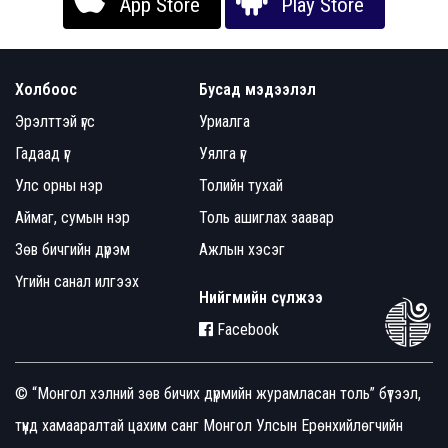
App Store
Play Store
Холбоос
Бусад мэдээлэл
Эрэлттэй үгс
Уриалга
Гадаад үг
Уялга үг
Улс орны нэр
Толийн тухай
Аймаг, сумын нэр
Толь ашиглах заавар
Зөв бичгийн дүрэм
Ажлын хэсэг
Үгийн санал илгээх
Нийгмийн сүлжээ
Facebook
© “Монгол хэлний зөв бичих дүрмийн журамласан толь” бүтээл,
түүнд хамааралтай цахим санг Монгол Улсын Ерөнхийлөгчийн