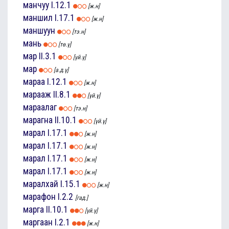
манчуу
I.12.1
[ж.н]
маншил
I.17.1
[ж.н]
маншуун
[тэ.н]
мань
[тө.ү]
мар
II.3.1
[үй.ү]
мар
[а.д.ү]
мараа
I.12.1
[ж.н]
марааж
II.8.1
[үй.ү]
мараалаг
[тэ.н]
марагна
II.10.1
[үй.ү]
марал
I.17.1
[ж.н]
марал
I.17.1
[ж.н]
марал
I.17.1
[ж.н]
марал
I.17.1
[ж.н]
маралхай
I.15.1
[ж.н]
марафон
I.2.2
[гад.]
марга
II.10.1
[үй.ү]
маргаан
I.2.1
[ж.н]