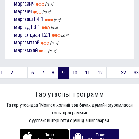
маргаанч
[тэ.н]
маргаач
[тэ.н]
маргааш
I.4.1
[ц.н]
маргад
I.3.1
[ж.н]
маргалдаан
I.2.1
[ж.н]
маргамтгай
[тэ.н]
маргамхай
[тэ.н]
1
2
...
6
7
8
9
10
11
12
...
32
33
Гар утасны программ
Та гар утсандаа ‘Монгол хэлний зөв бичих дүрмийн журамласан
толь’ программыг
суулгаж интернэтгүй орчинд ашиглаарай.
Татах
Татах