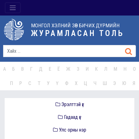
МОНГОЛ ХЭЛНИЙ ЗӨВ БИЧИХ ДҮРМИЙН
ЖУРАМЛАСАН ТОЛЬ
А
Б
В
Г
Д
Е
Ё
Ж
З
И
К
Л
М
Н
О
П
Р
С
Т
У
Ү
Ф
Х
Ц
Ч
Ш
Э
Ю
Я
Эрэлттэй үг
Гадаад үг
Улс орны нэр