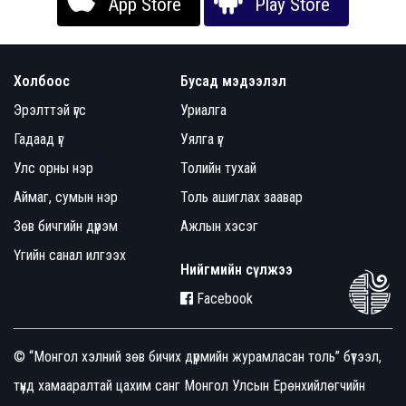
App Store
Play Store
Холбоос
Бусад мэдээлэл
Эрэлттэй үгс
Уриалга
Гадаад үг
Уялга үг
Улс орны нэр
Толийн тухай
Аймаг, сумын нэр
Толь ашиглах заавар
Зөв бичгийн дүрэм
Ажлын хэсэг
Үгийн санал илгээх
Нийгмийн сүлжээ
Facebook
© “Монгол хэлний зөв бичих дүрмийн журамласан толь” бүтээл,
түүнд хамааралтай цахим санг Монгол Улсын Ерөнхийлөгчийн