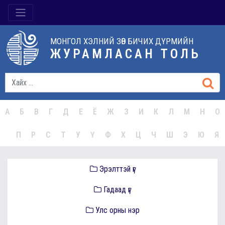
МОНГОЛ ХЭЛНИЙ ЗӨВ БИЧИХ ДҮРМИЙН
ЖУРАМЛАСАН ТОЛЬ
А
Б
В
Г
Д
Е
Ё
Ж
З
И
К
Л
М
Н
О
П
Р
С
Т
У
Ү
Ф
Х
Ц
Ч
Ш
Э
Ю
Я
Эрэлттэй үг
Гадаад үг
Улс орны нэр