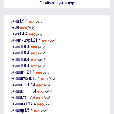
Аймаг, сумын нэр
жиц
I.9.4
[ж.н]
жич
[тэ.н]
жич
I.4.4
[ж.н]
жичинцэр
I.21.4
[ж.н]
жиш
II.8.4
[үй.ү]
жиш
II.8.4
[үй.ү]
жиш
II.8.4
[үй.ү]
жиш
II.8.4
[үй.ү]
жишиг
I.21.4
[ж.н]
жишиглэ
II.10.4
[үй.ү]
жишил
I.17.4
[ж.н]
жишил
II.11.4
[үй.ү]
жишилт
I.3.4
[ж.н]
жишим
I.17.4
[ж.н]
жишлүүр
I.5.4
[ж.н]