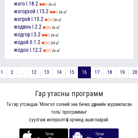
жого
I.18.2
[ж.н]
жогорхой
I.15.2
[ж.н]
жогрой
I.15.2
[ж.н]
жодвон
I.2.2
[ж.н]
жодгор
I.5.2
[ж.н]
жодой
II.1.2
[үй.ү]
жодоо
I.12.2
[ж.н]
1
2
...
12
13
14
15
16
17
18
19
20
Гар утасны программ
Та гар утсандаа ‘Монгол хэлний зөв бичих дүрмийн журамласан
толь’ программыг
суулгаж интернэтгүй орчинд ашиглаарай.
Татах
Татах