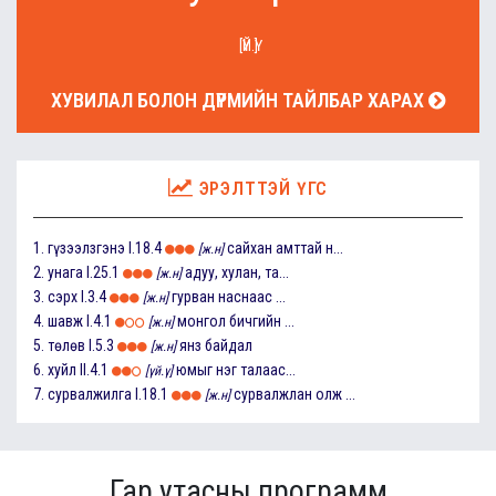
[ҮЙ.Ү]
ХУВИЛАЛ БОЛОН ДҮРМИЙН ТАЙЛБАР ХАРАХ
ЭРЭЛТТЭЙ ҮГС
1.
гүзээлзгэнэ
I.18.4
сайхан амттай н...
[ж.н]
2.
унага
I.25.1
адуу, хулан, та...
[ж.н]
3.
сэрх
I.3.4
гурван наснаас ...
[ж.н]
4.
шавж
I.4.1
монгол бичгийн ...
[ж.н]
5.
төлөв
I.5.3
янз байдал
[ж.н]
6.
хуйл
II.4.1
юмыг нэг талаас...
[үй.ү]
7.
сурвалжилга
I.18.1
сурвалжлан олж ...
[ж.н]
Гар утасны программ