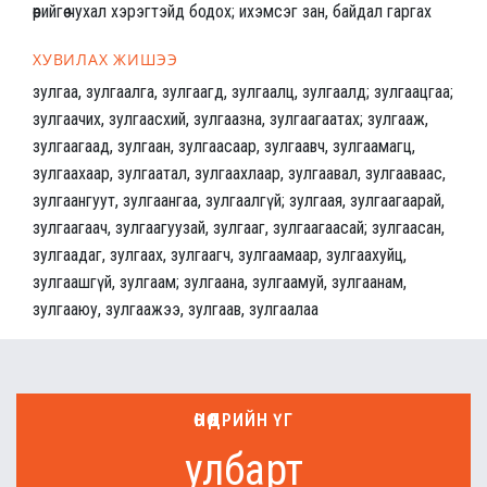
өөрийгөө чухал хэрэгтэйд бодох; ихэмсэг зан, байдал гаргах
ХУВИЛАХ ЖИШЭЭ
зулгаа, зулгаалга, зулгаагд, зулгаалц, зулгаалд; зулгаацгаа;
зулгаачих, зулгаасхий, зулгаазна, зулгаагаатах; зулгааж,
зулгаагаад, зулгаан, зулгаасаар, зулгаавч, зулгаамагц,
зулгаахаар, зулгаатал, зулгаахлаар, зулгаавал, зулгааваас,
зулгаангуут, зулгаангаа, зулгаалгүй; зулгаая, зулгаагаарай,
зулгаагаач, зулгаагуузай, зулгааг, зулгаагаасай; зулгаасан,
зулгаадаг, зулгаах, зулгаагч, зулгаамаар, зулгаахуйц,
зулгаашгүй, зулгаам; зулгаана, зулгаамуй, зулгаанам,
зулгааюу, зулгаажээ, зулгаав, зулгаалаа
ӨНӨӨДРИЙН ҮГ
улбарт