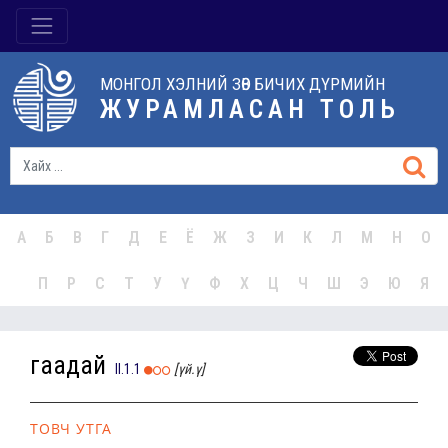
МОНГОЛ ХЭЛНИЙ ЗӨВ БИЧИХ ДҮРМИЙН
ЖУРАМЛАСАН ТОЛЬ
А
Б
В
Г
Д
Е
Ё
Ж
З
И
К
Л
М
Н
О
П
Р
С
Т
У
Ү
Ф
Х
Ц
Ч
Ш
Э
Ю
Я
гаадай
II.1.1
[үй.ү]
ТОВЧ УТГА