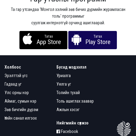
Та гар утсандаа ‘Монгол хэлний зөв бичих дүрмийн журамласан
толь’ программыг
суулгаж интернэтгүй орчинд ашиглаарай.
Татах
Татах
App Store
Play Store
Холбоос
Бусад мэдээлэл
Эрэлттэй үгс
Уриалга
Гадаад үг
Уялга үг
Улс орны нэр
Толийн тухай
Аймаг, сумын нэр
Толь ашиглах заавар
Зөв бичгийн дүрэм
Ажлын хэсэг
Үгийн санал илгээх
Нийгмийн сүлжээ
Facebook