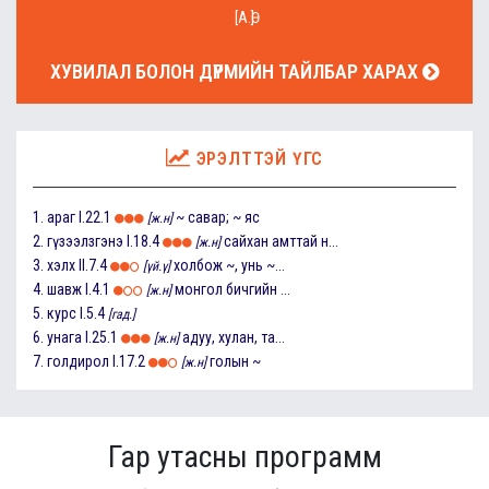
[А.Ө]
ХУВИЛАЛ БОЛОН ДҮРМИЙН ТАЙЛБАР ХАРАХ
ЭРЭЛТТЭЙ ҮГС
1.
араг
I.22.1
~ савар; ~ яс
[ж.н]
2.
гүзээлзгэнэ
I.18.4
сайхан амттай н...
[ж.н]
3.
хэлх
II.7.4
холбож ~, унь ~...
[үй.ү]
4.
шавж
I.4.1
монгол бичгийн ...
[ж.н]
5.
курс
I.5.4
[гад.]
6.
унага
I.25.1
адуу, хулан, та...
[ж.н]
7.
голдирол
I.17.2
голын ~
[ж.н]
Гар утасны программ