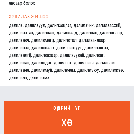
авсаар болох
ХУВИЛАХ ЖИШЭЭ
далилз, далилзуул, далилзацгаа, далилзчих, далилзасхий,
далилзаатах; далилзаж, далилзаад, далилзан, далилзсаар,
далилзавч, далилзмагц, далилзтал, далилзахлаар,
далилзвал, далилзваас, далилзангуут, далилзангаа,
далилзалгүй, далилзахаар; далилзуузай, далилзаг;
далилзсан, далилздаг, далилзах, далилзагч, далилзам;
далилзана, далилзмуй, далилзнам, далилзъюу, далилзжээ,
далилзав, далилзлаа
ӨНӨӨДРИЙН ҮГ
хөв