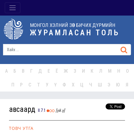
МОНГОЛ ХЭЛНИЙ ЗӨВ БИЧИХ ДҮРМИЙН
ЖУРАМЛАСАН ТОЛЬ
А
Б
В
Г
Д
Е
Ё
Ж
З
И
К
Л
М
Н
О
П
Р
С
Т
У
Ү
Ф
Х
Ц
Ч
Ш
Э
Ю
Я
авсаард
II.7.1
[үй.ү]
ТОВЧ УТГА