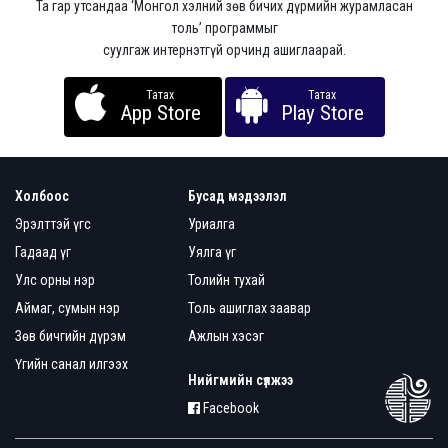
Та гар утсандаа ‘Монгол хэлний зөв бичих дүрмийн журамласан
толь’ программыг
суулгаж интернэтгүй орчинд ашиглаарай.
Татах
Татах
App Store
Play Store
Холбоос
Бусад мэдээлэл
Эрэлттэй үгс
Уриалга
Гадаад үг
Уялга үг
Улс орны нэр
Толийн тухай
Аймаг, сумын нэр
Толь ашиглах заавар
Зөв бичгийн дүрэм
Ажлын хэсэг
Үгийн санал илгээх
Нийгмийн сүлжээ
Facebook