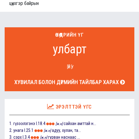
цүнхгэр байрын
ӨНӨӨДРИЙН ҮГ
улбарт
[ҮЙ.Ү]
ХУВИЛАЛ БОЛОН ДҮРМИЙН ТАЙЛБАР ХАРАХ
ЭРЭЛТТЭЙ ҮГС
1.
гүзээлзгэнэ
I.18.4
сайхан амттай н...
[ж.н]
2.
унага
I.25.1
адуу, хулан, та...
[ж.н]
3.
сэрх
I.3.4
гурван наснаас ...
[ж.н]