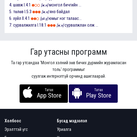
4.
шавж
I.4.1
монгол бичгийн ...
[ж.н]
5.
төлөв
I.5.3
янз байдал
[ж.н]
6.
хуйл
II.4.1
юмыг нэг талаас...
[үй.ү]
7.
сурвалжилга
I.18.1
сурвалжлан олж ...
[ж.н]
Гар утасны программ
Та гар утсандаа ‘Монгол хэлний зөв бичих дүрмийн журамласан
толь’ программыг
суулгаж интернэтгүй орчинд ашиглаарай.
Татах
Татах
App Store
Play Store
Холбоос
Бусад мэдээлэл
Эрэлттэй үгс
Уриалга