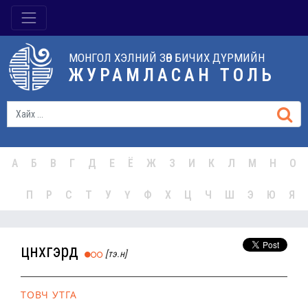
МОНГОЛ ХЭЛНИЙ ЗӨВ БИЧИХ ДҮРМИЙН
ЖУРАМЛАСАН ТОЛЬ
А
Б
В
Г
Д
Е
Ё
Ж
З
И
К
Л
М
Н
О
П
Р
С
Т
У
Ү
Ф
Х
Ц
Ч
Ш
Э
Ю
Я
цүнхгэрдүү
[тэ.н]
ТОВЧ УТГА