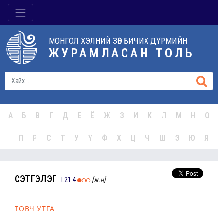
МОНГОЛ ХЭЛНИЙ ЗӨВ БИЧИХ ДҮРМИЙН
ЖУРАМЛАСАН ТОЛЬ
А
Б
В
Г
Д
Е
Ё
Ж
З
И
К
Л
М
Н
О
П
Р
С
Т
У
Ү
Ф
Х
Ц
Ч
Ш
Э
Ю
Я
сэтгэлэг
I.21.4
[ж.н]
ТОВЧ УТГА