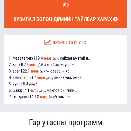
[ҮЙ.Ү]
ХУВИЛАЛ БОЛОН ДҮРМИЙН ТАЙЛБАР ХАРАХ
ЭРЭЛТТЭЙ ҮГС
1.
гүзээлзгэнэ
I.18.4
сайхан амттай н...
[ж.н]
2.
хэлх
II.7.4
холбож ~, унь ~...
[үй.ү]
3.
араг
I.22.1
~ савар; ~ яс
[ж.н]
4.
эмнэлэг
I.21.4
эмнэх үйл; эмнэ...
[ж.н]
5.
курс
I.5.4
[гад.]
6.
шавж
I.4.1
монгол бичгийн ...
[ж.н]
7.
голдирол
I.17.2
голын ~
[ж.н]
Гар утасны программ