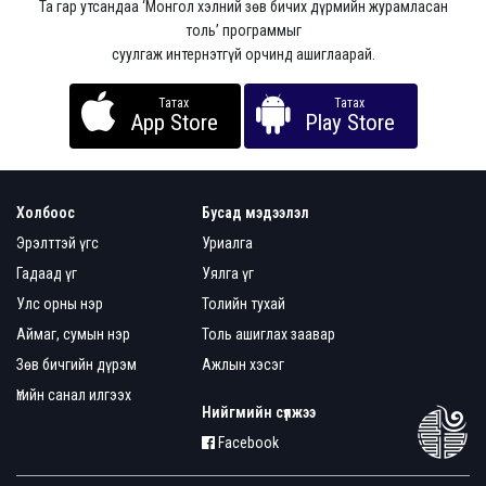
Та гар утсандаа ‘Монгол хэлний зөв бичих дүрмийн журамласан
толь’ программыг
суулгаж интернэтгүй орчинд ашиглаарай.
Татах
Татах
App Store
Play Store
Холбоос
Бусад мэдээлэл
Эрэлттэй үгс
Уриалга
Гадаад үг
Уялга үг
Улс орны нэр
Толийн тухай
Аймаг, сумын нэр
Толь ашиглах заавар
Зөв бичгийн дүрэм
Ажлын хэсэг
Үгийн санал илгээх
Нийгмийн сүлжээ
Facebook