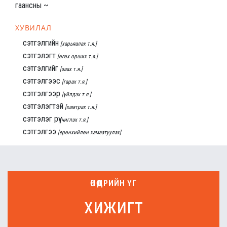
гаансны ~
ХУВИЛАЛ
сэтгэлгийн
[харьяалах т.я.]
сэтгэлэгт
[өгөх орших т.я.]
сэтгэлгийг
[заах т.я.]
сэтгэлгээс
[гарах т.я.]
сэтгэлгээр
[үйлдэх т.я.]
сэтгэлэгтэй
[хамтрах т.я.]
сэтгэлэг рүү
[чиглэх т.я.]
сэтгэлгээ
[ерөнхийлөн хамаатуулах]
ӨНӨӨДРИЙН ҮГ
хижигт