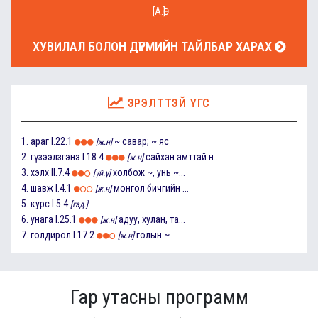
[А.Ө]
ХУВИЛАЛ БОЛОН ДҮРМИЙН ТАЙЛБАР ХАРАХ
ЭРЭЛТТЭЙ ҮГС
1.
араг
I.22.1
~ савар; ~ яс
[ж.н]
2.
гүзээлзгэнэ
I.18.4
сайхан амттай н...
[ж.н]
3.
хэлх
II.7.4
холбож ~, унь ~...
[үй.ү]
4.
шавж
I.4.1
монгол бичгийн ...
[ж.н]
5.
курс
I.5.4
[гад.]
6.
унага
I.25.1
адуу, хулан, та...
[ж.н]
7.
голдирол
I.17.2
голын ~
[ж.н]
Гар утасны программ