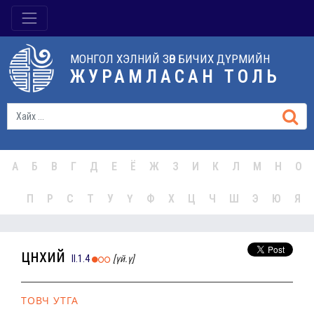
МОНГОЛ ХЭЛНИЙ ЗӨВ БИЧИХ ДҮРМИЙН
ЖУРАМЛАСАН ТОЛЬ
А
Б
В
Г
Д
Е
Ё
Ж
З
И
К
Л
М
Н
О
П
Р
С
Т
У
Ү
Ф
Х
Ц
Ч
Ш
Э
Ю
Я
цүнхий
II.1.4
[үй.ү]
ТОВЧ УТГА