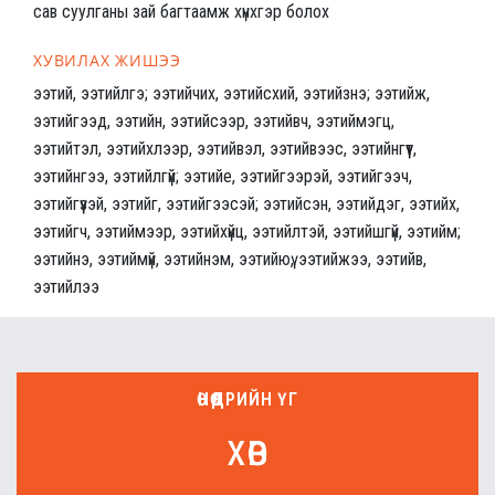
сав суулганы зай багтаамж хүнхгэр болох
ХУВИЛАХ ЖИШЭЭ
ээтий, ээтийлгэ; ээтийчих, ээтийсхий, ээтийзнэ; ээтийж,
ээтийгээд, ээтийн, ээтийсээр, ээтийвч, ээтиймэгц,
ээтийтэл, ээтийхлээр, ээтийвэл, ээтийвээс, ээтийнгүүт,
ээтийнгээ, ээтийлгүй; ээтийе, ээтийгээрэй, ээтийгээч,
ээтийгүүзэй, ээтийг, ээтийгээсэй; ээтийсэн, ээтийдэг, ээтийх,
ээтийгч, ээтиймээр, ээтийхүйц, ээтийлтэй, ээтийшгүй, ээтийм;
ээтийнэ, ээтиймүй, ээтийнэм, ээтийюү, ээтийжээ, ээтийв,
ээтийлээ
ӨНӨӨДРИЙН ҮГ
хөв