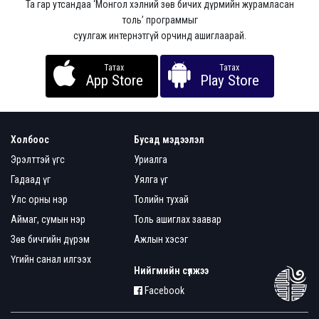
Та гар утсандаа ‘Монгол хэлний зөв бичих дүрмийн журамласан
толь’ программыг
суулгаж интернэтгүй орчинд ашиглаарай.
Татах
Татах
App Store
Play Store
Холбоос
Бусад мэдээлэл
Эрэлттэй үгс
Уриалга
Гадаад үг
Уялга үг
Улс орны нэр
Толийн тухай
Аймаг, сумын нэр
Толь ашиглах заавар
Зөв бичгийн дүрэм
Ажлын хэсэг
Үгийн санал илгээх
Нийгмийн сүлжээ
Facebook