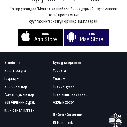
Та гар утсандаа ‘Монгол хэлний зөв бичих дүрмийн журамласан
толь’ программыг
суулгаж интернэтгүй орчинд ашиглаарай.
Татах
Татах
App Store
Play Store
Холбоос
Бусад мэдээлэл
Эрэлттэй үгс
Уриалга
Гадаад үг
Уялга үг
Улс орны нэр
Толийн тухай
Аймаг, сумын нэр
Толь ашиглах заавар
Зөв бичгийн дүрэм
Ажлын хэсэг
Үгийн санал илгээх
Нийгмийн сүлжээ
Facebook