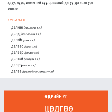
адуу, луус, илжигний хүзүү сэрвээний дагуу ургасан урт
хялгас
ХУВИЛАЛ
дэлийн
[харьяалах т.я.]
дэлд
[өгөх орших т.я.]
дэлийг
[заах т.я.]
дэлээс
[гарах т.я.]
дэлээр
[үйлдэх т.я.]
дэлтэй
[хамтрах т.я.]
дэл рүү
[чиглэх т.я.]
дэлээ
[ерөнхийлөн хамаатуулах]
ӨНӨӨДРИЙН ҮГ
цөрдгөнө