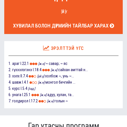
[ҮЙ.Ү]
ХУВИЛАЛ БОЛОН ДҮРМИЙН ТАЙЛБАР ХАРАХ
ЭРЭЛТТЭЙ ҮГС
1.
араг
I.22.1
~ савар; ~ яс
[ж.н]
2.
гүзээлзгэнэ
I.18.4
сайхан амттай н...
[ж.н]
3.
хэлх
II.7.4
холбож ~, унь ~...
[үй.ү]
4.
шавж
I.4.1
монгол бичгийн ...
[ж.н]
5.
курс
I.5.4
[гад.]
6.
унага
I.25.1
адуу, хулан, та...
[ж.н]
7.
голдирол
I.17.2
голын ~
[ж.н]
Гар утасны программ