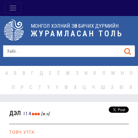
МОНГОЛ ХЭЛНИЙ ЗӨВ БИЧИХ ДҮРМИЙН
ЖУРАМЛАСАН ТОЛЬ
А
Б
В
Г
Д
Е
Ё
Ж
З
И
К
Л
М
Н
О
П
Р
С
Т
У
Ү
Ф
Х
Ц
Ч
Ш
Э
Ю
Я
дэл
I.1.4
[ж.н]
ТОВЧ УТГА