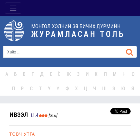
МОНГОЛ ХЭЛНИЙ ЗӨВ БИЧИХ ДҮРМИЙН
ЖУРАМЛАСАН ТОЛЬ
А
Б
В
Г
Д
Е
Ё
Ж
З
И
К
Л
М
Н
О
П
Р
С
Т
У
Ү
Ф
Х
Ц
Ч
Ш
Э
Ю
Я
ивээл
I.1.4
[ж.н]
ТОВЧ УТГА