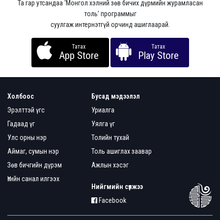
Та гар утсандаа ‘Монгол хэлний зөв бичих дүрмийн журамласан
толь’ программыг
суулгаж интернэтгүй орчинд ашиглаарай.
Татах
Татах
App Store
Play Store
Холбоос
Бусад мэдээлэл
Эрэлттэй үгс
Уриалга
Гадаад үг
Уялга үг
Улс орны нэр
Толийн тухай
Аймаг, сумын нэр
Толь ашиглах заавар
Зөв бичгийн дүрэм
Ажлын хэсэг
Үгийн санал илгээх
Нийгмийн сүлжээ
Facebook