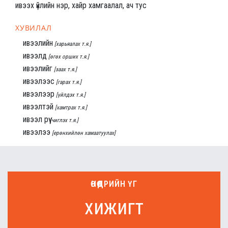
ивээх үйлийн нэр, хайр хамгаалал, ач тус
ХУВИЛАЛ
ивээлийн
[харьяалах т.я.]
ивээлд
[өгөх орших т.я.]
ивээлийг
[заах т.я.]
ивээлээс
[гарах т.я.]
ивээлээр
[үйлдэх т.я.]
ивээлтэй
[хамтрах т.я.]
ивээл рүү
[чиглэх т.я.]
ивээлээ
[ерөнхийлөн хамаатуулах]
ӨНӨӨДРИЙН ҮГ
хижигт