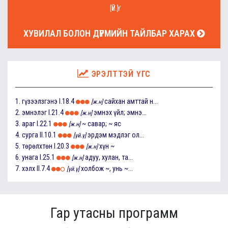
[ҮЙ.Ү]
ХУВИЛАЛ БОЛОН ДҮРМИЙН ТАЙЛБАР ХАРАХ
ЭРЭЛТТЭЙ ҮГС
1.
гүзээлзгэнэ
I.18.4
сайхан амттай н...
[ж.н]
2.
эмнэлэг
I.21.4
эмнэх үйл; эмнэ...
[ж.н]
3.
араг
I.22.1
~ савар; ~ яс
[ж.н]
4.
сурга
II.10.1
эрдэм мэдлэг ол...
[үй.ү]
5.
төрөлхтөн
I.20.3
хүн ~
[ж.н]
6.
унага
I.25.1
адуу, хулан, та...
[ж.н]
7.
хэлх
II.7.4
холбож ~, унь ~...
[үй.ү]
Гар утасны программ