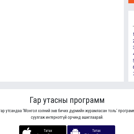
Гар утасны программ
гар утсандаа ‘Монгол хэлний зөв бичих дүрмийн журамласан толь’ програ
суулгаж интернэтгүй орчинд ашиглаарай.
Татах
Татах