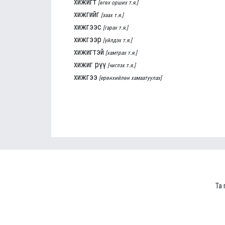
хижигт
[өгөх орших т.я.]
хижгийг
[заах т.я.]
хижгээс
[гарах т.я.]
хижгээр
[үйлдэх т.я.]
хижигтэй
[хамтрах т.я.]
хижиг рүү
[чиглэх т.я.]
хижгээ
[ерөнхийлөн хамаатуулах]
Та 