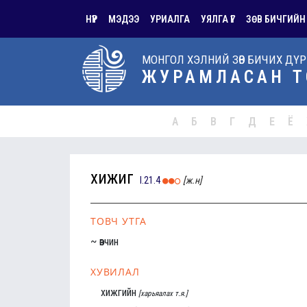
НҮҮР
МЭДЭЭ
УРИАЛГА
УЯЛГА ҮГ
ЗӨВ БИЧГИЙН
МОНГОЛ ХЭЛНИЙ ЗӨВ БИЧИХ ДҮ
ЖУРАМЛАСАН Т
А
Б
В
Г
Д
Е
Ё
хижиг
I.21.4
[ж.н]
ТОВЧ УТГА
~ өвчин
ХУВИЛАЛ
хижгийн
[харьяалах т.я.]