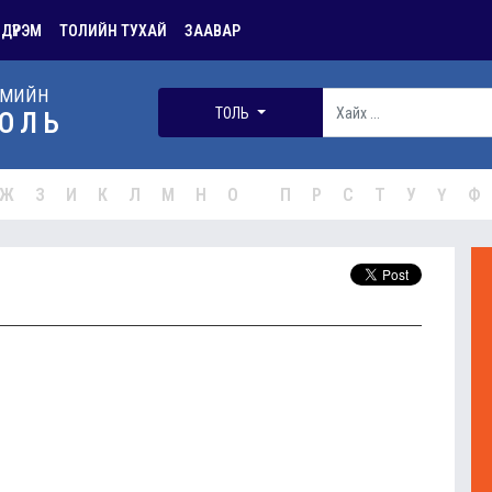
 ДҮРЭМ
ТОЛИЙН ТУХАЙ
ЗААВАР
РМИЙН
ТОЛЬ
ОЛЬ
Ж
З
И
К
Л
М
Н
О
П
Р
С
Т
У
Ү
Ф