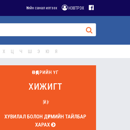
Үгийн санал илгээх
НЭВТРЭХ
Х
Ц
Ч
Ш
Э
Ю
Я
ӨНӨӨДРИЙН ҮГ
хижигт
[ҮЙ.Ү]
ХУВИЛАЛ БОЛОН ДҮРМИЙН ТАЙЛБАР
ХАРАХ