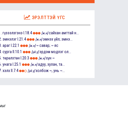
ЭРЭЛТТЭЙ ҮГС
1.
гүзээлзгэнэ
I.18.4
сайхан амттай н...
[ж.н]
2.
эмнэлэг
I.21.4
эмнэх үйл; эмнэ...
[ж.н]
3.
араг
I.22.1
~ савар; ~ яс
[ж.н]
4.
сурга
II.10.1
эрдэм мэдлэг ол...
[үй.ү]
5.
төрөлхтөн
I.20.3
хүн ~
[ж.н]
6.
унага
I.25.1
адуу, хулан, та...
[ж.н]
7.
хэлх
II.7.4
холбож ~, унь ~...
[үй.ү]
ммыг