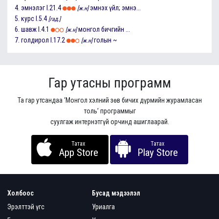
4.
эмнэлэг
I.21.4
эмнэх үйл; эмнэ...
[ж.н]
5.
курс
I.5.4
[гад.]
6.
шавж
I.4.1
монгол бичгийн ...
[ж.н]
7.
голдирол
I.17.2
голын ~
[ж.н]
Гар утасны программ
Та гар утсандаа ‘Монгол хэлний зөв бичих дүрмийн журамласан
толь’ программыг
суулгаж интернэтгүй орчинд ашиглаарай.
Татах
Татах
App Store
Play Store
Холбоос
Бусад мэдээлэл
Эрэлттэй үгс
Уриалга