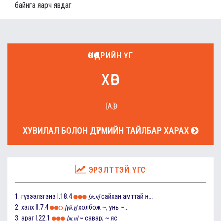
байнга яарч явдаг
ӨНӨӨДРИЙН ҮГ
хөв
[А.Ө]
ХУВИЛАЛ БОЛОН ДҮРМИЙН ТАЙЛБАР ХАРАХ
ЭРЭЛТТЭЙ ҮГС
1.
гүзээлзгэнэ
I.18.4
сайхан амттай н...
[ж.н]
2.
хэлх
II.7.4
холбож ~, унь ~...
[үй.ү]
3.
араг
I.22.1
~ савар; ~ яс
[ж.н]