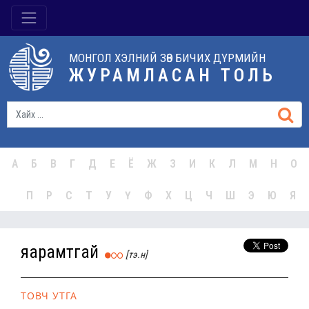
МОНГОЛ ХЭЛНИЙ ЗӨВ БИЧИХ ДҮРМИЙН
ЖУРАМЛАСАН ТОЛЬ
А
Б
В
Г
Д
Е
Ё
Ж
З
И
К
Л
М
Н
О
П
Р
С
Т
У
Ү
Ф
Х
Ц
Ч
Ш
Э
Ю
Я
яарамтгай
[тэ.н]
ТОВЧ УТГА