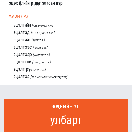
эцэх үйлийн үр дүнг заасан нэр
ХУВИЛАЛ
эцэлтийн
[харьяалах т.я.]
эцэлтэд
[өгөх орших т.я.]
эцэлтийг
[заах т.я.]
эцэлтээс
[гарах т.я.]
эцэлтээр
[үйлдэх т.я.]
эцэлттэй
[хамтрах т.я.]
эцэлт рүү
[чиглэх т.я.]
эцэлтээ
[ерөнхийлөн хамаатуулах]
ӨНӨӨДРИЙН ҮГ
улбарт