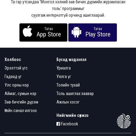
Та гар утсандаа ‘Монгол хэлний зөв бичих дүрмийн журамласан
толь’ программыг
суулгаж интернэтгүй орчинд ашиглаарай.
Татах
Татах
App Store
Play Store
Холбоос
Бусад мэдээлэл
Эрэлттэй үгс
Уриалга
Гадаад үг
Уялга үг
Улс орны нэр
Толийн тухай
Аймаг, сумын нэр
Толь ашиглах заавар
Зөв бичгийн дүрэм
Ажлын хэсэг
Үгийн санал илгээх
Нийгмийн сүлжээ
Facebook