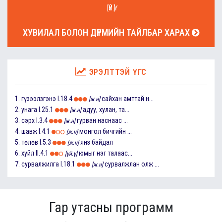
[ҮЙ.Ү]
ХУВИЛАЛ БОЛОН ДҮРМИЙН ТАЙЛБАР ХАРАХ
ЭРЭЛТТЭЙ ҮГС
1.
гүзээлзгэнэ
I.18.4
сайхан амттай н...
[ж.н]
2.
унага
I.25.1
адуу, хулан, та...
[ж.н]
3.
сэрх
I.3.4
гурван наснаас ...
[ж.н]
4.
шавж
I.4.1
монгол бичгийн ...
[ж.н]
5.
төлөв
I.5.3
янз байдал
[ж.н]
6.
хуйл
II.4.1
юмыг нэг талаас...
[үй.ү]
7.
сурвалжилга
I.18.1
сурвалжлан олж ...
[ж.н]
Гар утасны программ