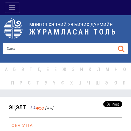
МОНГОЛ ХЭЛНИЙ ЗӨВ БИЧИХ ДҮРМИЙН
ЖУРАМЛАСАН ТОЛЬ
А
Б
В
Г
Д
Е
Ё
Ж
З
И
К
Л
М
Н
О
П
Р
С
Т
У
Ү
Ф
Х
Ц
Ч
Ш
Э
Ю
Я
эцэлт
I.3.4
[ж.н]
ТОВЧ УТГА