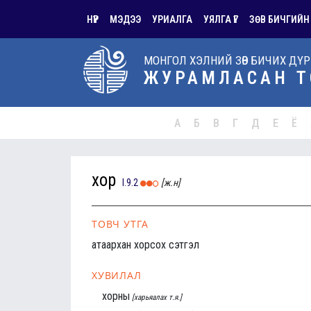
НҮҮР
МЭДЭЭ
УРИАЛГА
УЯЛГА ҮГ
ЗӨВ БИЧГИЙН
МОНГОЛ ХЭЛНИЙ ЗӨВ БИЧИХ ДҮ
ЖУРАМЛАСАН Т
А
Б
В
Г
Д
Е
Ё
хор
I.9.2
[ж.н]
ТОВЧ УТГА
атаархан хорсох сэтгэл
ХУВИЛАЛ
хорны
[харьяалах т.я.]