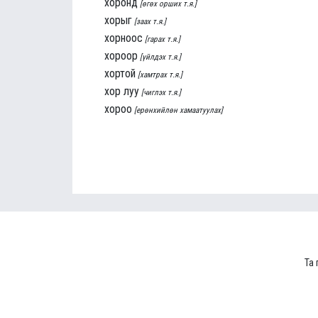
хоронд
[өгөх орших т.я.]
хорыг
[заах т.я.]
хорноос
[гарах т.я.]
хороор
[үйлдэх т.я.]
хортой
[хамтрах т.я.]
хор луу
[чиглэх т.я.]
хороо
[ерөнхийлөн хамаатуулах]
Та 