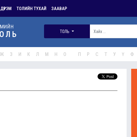
 ДҮРЭМ
ТОЛИЙН ТУХАЙ
ЗААВАР
РМИЙН
ТОЛЬ
ОЛЬ
Ж
З
И
К
Л
М
Н
О
П
Р
С
Т
У
Ү
Ф