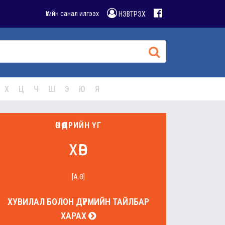
Үгийн санал илгээх
НЭВТРЭХ
Х
Ц
Ч
Ш
Э
Ю
Я
ӨНӨӨДРИЙН ҮГ
хөв
[А.Ө]
ХУВИЛАЛ БОЛОН ДҮРМИЙН ТАЙЛБАР
ХАРАХ