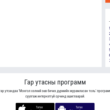
Гар утасны программ
гар утсандаа ‘Монгол хэлний зөв бичих дүрмийн журамласан толь’ програ
суулгаж интернэтгүй орчинд ашиглаарай.
Татах
Татах