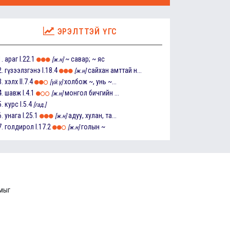
ЭРЭЛТТЭЙ ҮГС
1.
араг
I.22.1
~ савар; ~ яс
[ж.н]
2.
гүзээлзгэнэ
I.18.4
сайхан амттай н...
[ж.н]
3.
хэлх
II.7.4
холбож ~, унь ~...
[үй.ү]
4.
шавж
I.4.1
монгол бичгийн ...
[ж.н]
5.
курс
I.5.4
[гад.]
6.
унага
I.25.1
адуу, хулан, та...
[ж.н]
7.
голдирол
I.17.2
голын ~
[ж.н]
ммыг