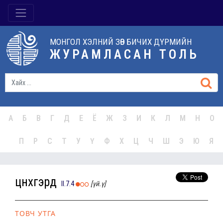
МОНГОЛ ХЭЛНИЙ ЗӨВ БИЧИХ ДҮРМИЙН
ЖУРАМЛАСАН ТОЛЬ
А
Б
В
Г
Д
Е
Ё
Ж
З
И
К
Л
М
Н
О
П
Р
С
Т
У
Ү
Ф
Х
Ц
Ч
Ш
Э
Ю
Я
цүнхгэрд
II.7.4
[үй.ү]
ТОВЧ УТГА