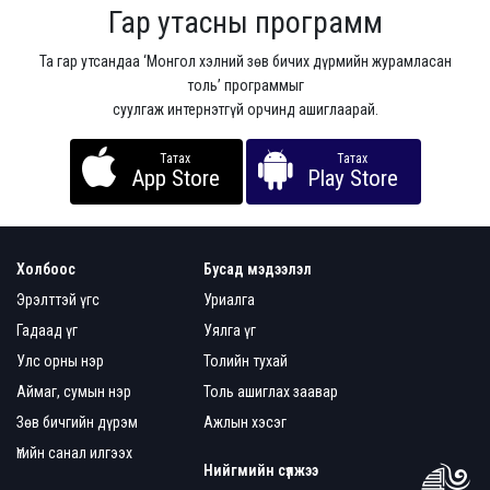
Гар утасны программ
Та гар утсандаа ‘Монгол хэлний зөв бичих дүрмийн журамласан
толь’ программыг
суулгаж интернэтгүй орчинд ашиглаарай.
Татах
Татах
App Store
Play Store
Холбоос
Бусад мэдээлэл
Эрэлттэй үгс
Уриалга
Гадаад үг
Уялга үг
Улс орны нэр
Толийн тухай
Аймаг, сумын нэр
Толь ашиглах заавар
Зөв бичгийн дүрэм
Ажлын хэсэг
Үгийн санал илгээх
Нийгмийн сүлжээ