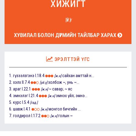
хижигт
[ҮЙ.Ү]
ХУВИЛАЛ БОЛОН ДҮРМИЙН ТАЙЛБАР ХАРАХ
ЭРЭЛТТЭЙ ҮГС
1.
гүзээлзгэнэ
I.18.4
сайхан амттай н...
[ж.н]
2.
хэлх
II.7.4
холбож ~, унь ~...
[үй.ү]
3.
араг
I.22.1
~ савар; ~ яс
[ж.н]
4.
эмнэлэг
I.21.4
эмнэх үйл; эмнэ...
[ж.н]
5.
курс
I.5.4
[гад.]
6.
шавж
I.4.1
монгол бичгийн ...
[ж.н]
7.
голдирол
I.17.2
голын ~
[ж.н]