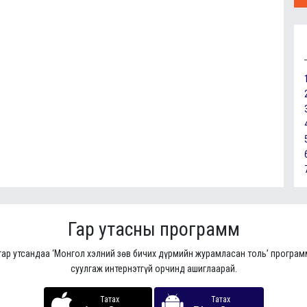
Гар утасны программ
гар утсандаа ‘Монгол хэлний зөв бичих дүрмийн журамласан толь’ програ
суулгаж интернэтгүй орчинд ашиглаарай.
Татах
Татах