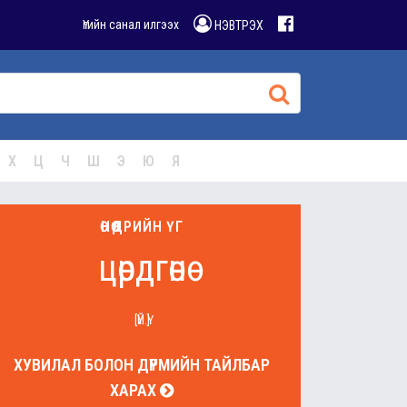
Үгийн санал илгээх
НЭВТРЭХ
Х
Ц
Ч
Ш
Э
Ю
Я
ӨНӨӨДРИЙН ҮГ
цөрдгөнө
[ҮЙ.Ү]
ХУВИЛАЛ БОЛОН ДҮРМИЙН ТАЙЛБАР
ХАРАХ