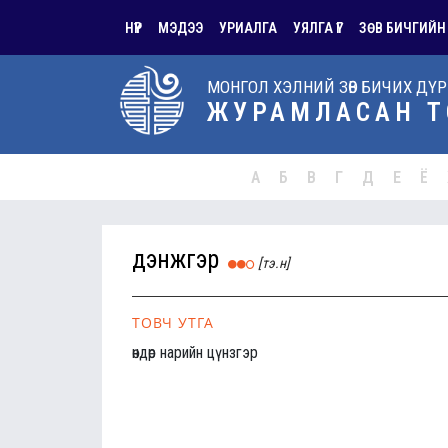
НҮҮР
МЭДЭЭ
УРИАЛГА
УЯЛГА ҮГ
ЗӨВ БИЧГИЙН
МОНГОЛ ХЭЛНИЙ ЗӨВ БИЧИХ ДҮ
ЖУРАМЛАСАН Т
А
Б
В
Г
Д
Е
Ё
дэнжгэр
[тэ.н]
ТОВЧ УТГА
өндөр нарийн цүнзгэр