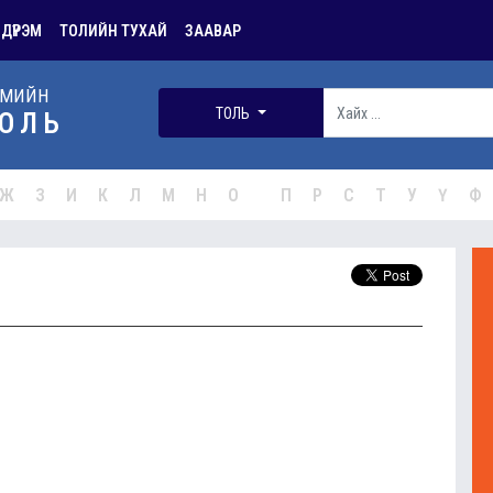
 ДҮРЭМ
ТОЛИЙН ТУХАЙ
ЗААВАР
РМИЙН
ТОЛЬ
ОЛЬ
Ж
З
И
К
Л
М
Н
О
П
Р
С
Т
У
Ү
Ф