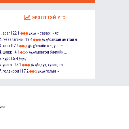
ЭРЭЛТТЭЙ ҮГС
1.
араг
I.22.1
~ савар; ~ яс
[ж.н]
2.
гүзээлзгэнэ
I.18.4
сайхан амттай н...
[ж.н]
3.
хэлх
II.7.4
холбож ~, унь ~...
[үй.ү]
4.
шавж
I.4.1
монгол бичгийн ...
[ж.н]
5.
курс
I.5.4
[гад.]
6.
унага
I.25.1
адуу, хулан, та...
[ж.н]
7.
голдирол
I.17.2
голын ~
[ж.н]
ммыг