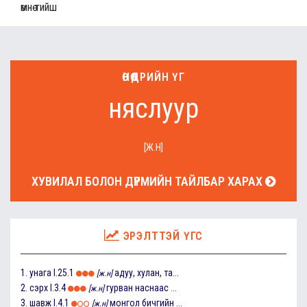
өмнө тийш
ӨНӨӨДРИЙН ҮГ
няслуур
[Ж.Н]
ХУВИЛАЛ БОЛОН ДҮРМИЙН ТАЙЛБАР ХАРАХ
ЭРЭЛТТЭЙ ҮГС
1.
унага
I.25.1
адуу, хулан, та...
[ж.н]
2.
сэрх
I.3.4
гурван наснаас ...
[ж.н]
3.
шавж
I.4.1
монгол бичгийн ...
[ж.н]