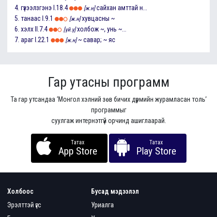
4.
гүзээлзгэнэ
I.18.4
сайхан амттай н...
[ж.н]
5.
танаас
I.9.1
хувцасны ~
[ж.н]
6.
хэлх
II.7.4
холбож ~, унь ~...
[үй.ү]
7.
араг
I.22.1
~ савар; ~ яс
[ж.н]
Гар утасны программ
Та гар утсандаа ‘Монгол хэлний зөв бичих дүрмийн журамласан толь’
программыг
суулгаж интернэтгүй орчинд ашиглаарай.
Татах
Татах
App Store
Play Store
Холбоос
Бусад мэдээлэл
Эрэлттэй үгс
Уриалга