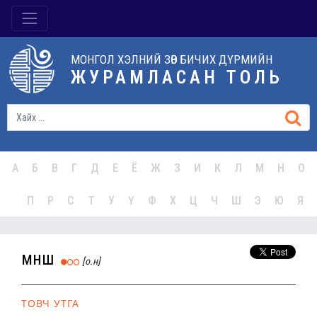
МОНГОЛ ХЭЛНИЙ ЗӨВ БИЧИХ ДҮРМИЙН
ЖУРАМЛАСАН ТОЛЬ
А
Б
В
Г
Д
Е
Ё
Ж
З
И
К
Л
М
Н
О
П
Р
С
Т
У
Ү
Ф
Х
Ц
Ч
Ш
Э
Ю
Я
өмнөш
[о.н]
ТОВЧ УТГА