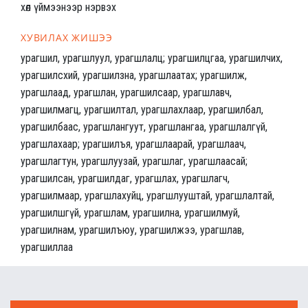
хөл үймээнээр нэрвэх
ХУВИЛАХ ЖИШЭЭ
урагшил, урагшлуул, урагшлалц; урагшилцгаа, урагшилчих,
урагшилсхий, урагшилзна, урагшлаатах; урагшилж,
урагшлаад, урагшлан, урагшилсаар, урагшлавч,
урагшилмагц, урагшилтал, урагшлахлаар, урагшилбал,
урагшилбаас, урагшлангуут, урагшлангаа, урагшлалгүй,
урагшлахаар; урагшилъя, урагшлаарай, урагшлаач,
урагшлагтун, урагшлуузай, урагшлаг, урагшлаасай;
урагшилсан, урагшилдаг, урагшлах, урагшлагч,
урагшилмаар, урагшлахуйц, урагшлууштай, урагшлалтай,
урагшилшгүй, урагшлам, урагшилна, урагшилмуй,
урагшилнам, урагшилъюу, урагшилжээ, урагшлав,
урагшиллаа