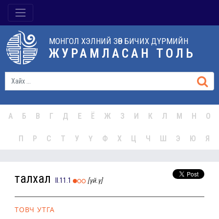
МОНГОЛ ХЭЛНИЙ ЗӨВ БИЧИХ ДҮРМИЙН
ЖУРАМЛАСАН ТОЛЬ
А
Б
В
Г
Д
Е
Ё
Ж
З
И
К
Л
М
Н
О
П
Р
С
Т
У
Ү
Ф
Х
Ц
Ч
Ш
Э
Ю
Я
талхал
II.11.1
[үй.ү]
ТОВЧ УТГА