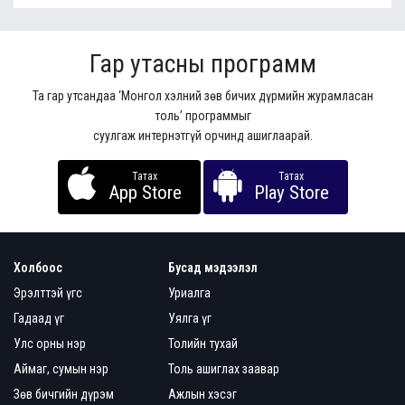
Гар утасны программ
Та гар утсандаа ‘Монгол хэлний зөв бичих дүрмийн журамласан
толь’ программыг
суулгаж интернэтгүй орчинд ашиглаарай.
Татах
Татах
App Store
Play Store
Холбоос
Бусад мэдээлэл
Эрэлттэй үгс
Уриалга
Гадаад үг
Уялга үг
Улс орны нэр
Толийн тухай
Аймаг, сумын нэр
Толь ашиглах заавар
Зөв бичгийн дүрэм
Ажлын хэсэг