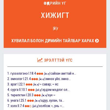
ӨНӨӨДРИЙН ҮГ
хижигт
[ҮЙ.Ү]
ХУВИЛАЛ БОЛОН ДҮРМИЙН ТАЙЛБАР ХАРАХ
ЭРЭЛТТЭЙ ҮГС
1.
гүзээлзгэнэ
I.18.4
сайхан амттай н...
[ж.н]
2.
эмнэлэг
I.21.4
эмнэх үйл; эмнэ...
[ж.н]
3.
араг
I.22.1
~ савар; ~ яс
[ж.н]
4.
сурга
II.10.1
эрдэм мэдлэг ол...
[үй.ү]
5.
төрөлхтөн
I.20.3
хүн ~
[ж.н]
6.
унага
I.25.1
адуу, хулан, та...
[ж.н]
7.
хэлх
II.7.4
холбож ~, унь ~...
[үй.ү]