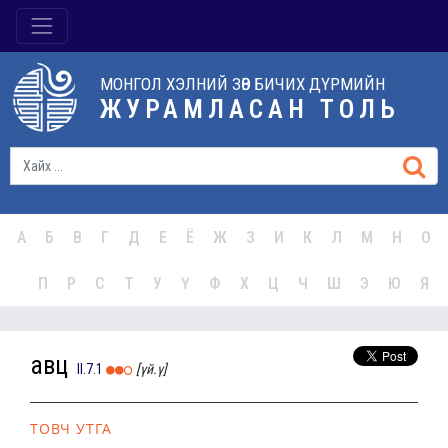
МОНГОЛ ХЭЛНИЙ ЗӨВ БИЧИХ ДҮРМИЙН
ЖУРАМЛАСАН ТОЛЬ
А
Б
В
Г
Д
Е
Ё
Ж
З
И
К
Л
М
Н
О
П
Р
С
Т
У
Ү
Ф
Х
Ц
Ч
Ш
Э
Ю
Я
авц
II.7.1
[үй.ү]
ТОВЧ УТГА