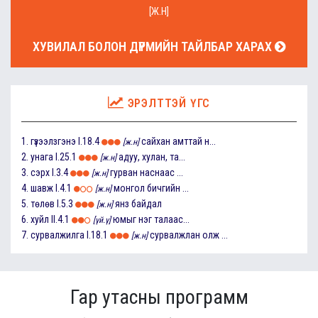
[Ж.Н]
ХУВИЛАЛ БОЛОН ДҮРМИЙН ТАЙЛБАР ХАРАХ
ЭРЭЛТТЭЙ ҮГС
1.
гүзээлзгэнэ
I.18.4
сайхан амттай н...
[ж.н]
2.
унага
I.25.1
адуу, хулан, та...
[ж.н]
3.
сэрх
I.3.4
гурван наснаас ...
[ж.н]
4.
шавж
I.4.1
монгол бичгийн ...
[ж.н]
5.
төлөв
I.5.3
янз байдал
[ж.н]
6.
хуйл
II.4.1
юмыг нэг талаас...
[үй.ү]
7.
сурвалжилга
I.18.1
сурвалжлан олж ...
[ж.н]
Гар утасны программ