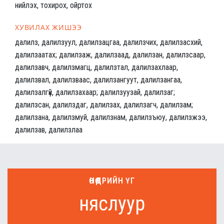
нийлэх, тохирох, ойртох
ХУВИЛАХ ЖИШЭЭ
далилз, далилзуул, далилзацгаа, далилзчих, далилзасхий,
далилзаатах; далилзаж, далилзаад, далилзан, далилзсаар,
далилзавч, далилзмагц, далилзтал, далилзахлаар,
далилзвал, далилзваас, далилзангуут, далилзангаа,
далилзалгүй, далилзахаар; далилзуузай, далилзаг;
далилзсан, далилздаг, далилзах, далилзагч, далилзам;
далилзана, далилзмуй, далилзнам, далилзъюу, далилзжээ,
далилзав, далилзлаа
ӨНӨӨДРИЙН ҮГ
няслуур