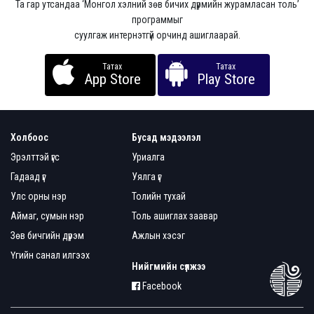
Та гар утсандаа ‘Монгол хэлний зөв бичих дүрмийн журамласан толь’
программыг
суулгаж интернэтгүй орчинд ашиглаарай.
Татах
Татах
App Store
Play Store
Холбоос
Бусад мэдээлэл
Эрэлттэй үгс
Уриалга
Гадаад үг
Уялга үг
Улс орны нэр
Толийн тухай
Аймаг, сумын нэр
Толь ашиглах заавар
Зөв бичгийн дүрэм
Ажлын хэсэг
Үгийн санал илгээх
Нийгмийн сүлжээ
Facebook