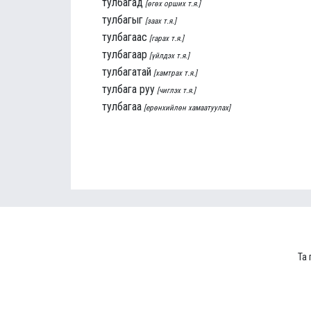
тулбагад
[өгөх орших т.я.]
тулбагыг
[заах т.я.]
тулбагаас
[гарах т.я.]
тулбагаар
[үйлдэх т.я.]
тулбагатай
[хамтрах т.я.]
тулбага руу
[чиглэх т.я.]
тулбагаа
[ерөнхийлөн хамаатуулах]
Та 