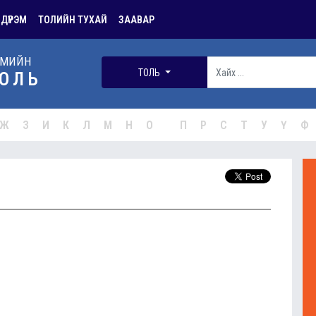
 ДҮРЭМ
ТОЛИЙН ТУХАЙ
ЗААВАР
РМИЙН
ТОЛЬ
ОЛЬ
Ж
З
И
К
Л
М
Н
О
П
Р
С
Т
У
Ү
Ф