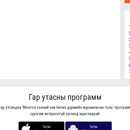
Гар утасны программ
гар утсандаа ‘Монгол хэлний зөв бичих дүрмийн журамласан толь’ програ
суулгаж интернэтгүй орчинд ашиглаарай.
Татах
Татах