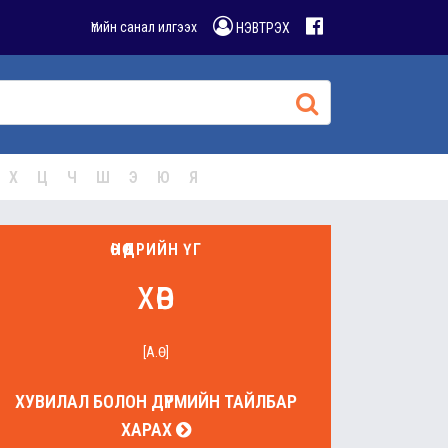
Үгийн санал илгээх
НЭВТРЭХ
Х
Ц
Ч
Ш
Э
Ю
Я
ӨНӨӨДРИЙН ҮГ
хөв
[А.Ө]
ХУВИЛАЛ БОЛОН ДҮРМИЙН ТАЙЛБАР
ХАРАХ