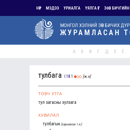
НҮҮР
МЭДЭЭ
УРИАЛГА
УЯЛГА ҮГ
ЗӨВ БИЧГИЙН
МОНГОЛ ХЭЛНИЙ ЗӨВ БИЧИХ ДҮ
ЖУРАМЛАСАН Т
А
Б
В
Г
Д
Е
Ё
тулбага
I.18.1
[ж.н]
ТОВЧ УТГА
тул загасны зулзага
ХУВИЛАЛ
тулбагын
[харьяалах т.я.]