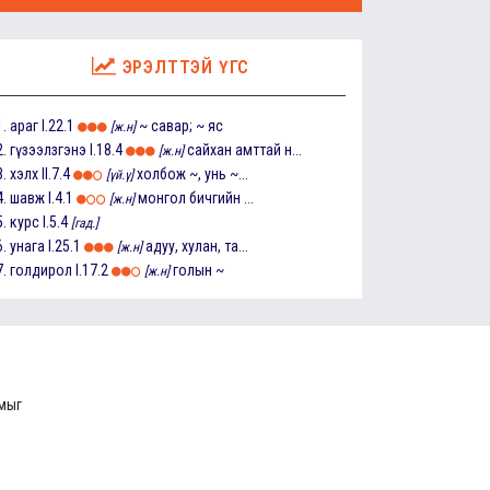
ЭРЭЛТТЭЙ ҮГС
1.
араг
I.22.1
~ савар; ~ яс
[ж.н]
2.
гүзээлзгэнэ
I.18.4
сайхан амттай н...
[ж.н]
3.
хэлх
II.7.4
холбож ~, унь ~...
[үй.ү]
4.
шавж
I.4.1
монгол бичгийн ...
[ж.н]
5.
курс
I.5.4
[гад.]
6.
унага
I.25.1
адуу, хулан, та...
[ж.н]
7.
голдирол
I.17.2
голын ~
[ж.н]
ммыг