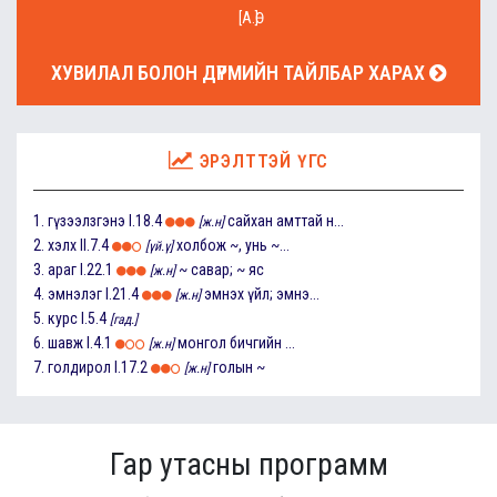
[А.Ө]
ХУВИЛАЛ БОЛОН ДҮРМИЙН ТАЙЛБАР ХАРАХ
ЭРЭЛТТЭЙ ҮГС
1.
гүзээлзгэнэ
I.18.4
сайхан амттай н...
[ж.н]
2.
хэлх
II.7.4
холбож ~, унь ~...
[үй.ү]
3.
араг
I.22.1
~ савар; ~ яс
[ж.н]
4.
эмнэлэг
I.21.4
эмнэх үйл; эмнэ...
[ж.н]
5.
курс
I.5.4
[гад.]
6.
шавж
I.4.1
монгол бичгийн ...
[ж.н]
7.
голдирол
I.17.2
голын ~
[ж.н]
Гар утасны программ