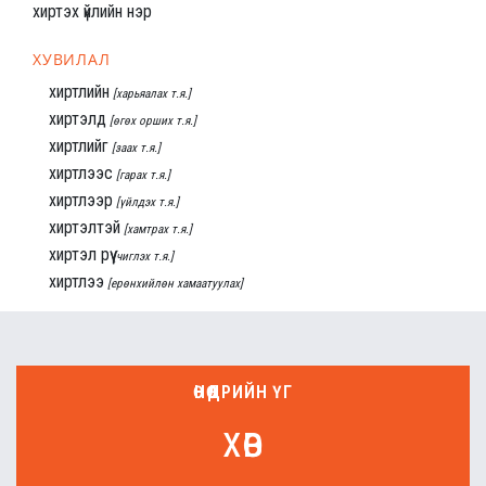
хиртэх үйлийн нэр
ХУВИЛАЛ
хиртлийн
[харьяалах т.я.]
хиртэлд
[өгөх орших т.я.]
хиртлийг
[заах т.я.]
хиртлээс
[гарах т.я.]
хиртлээр
[үйлдэх т.я.]
хиртэлтэй
[хамтрах т.я.]
хиртэл рүү
[чиглэх т.я.]
хиртлээ
[ерөнхийлөн хамаатуулах]
ӨНӨӨДРИЙН ҮГ
хөв