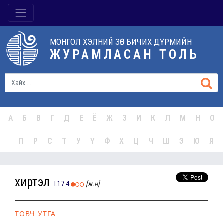
МОНГОЛ ХЭЛНИЙ ЗӨВ БИЧИХ ДҮРМИЙН
ЖУРАМЛАСАН ТОЛЬ
А
Б
В
Г
Д
Е
Ё
Ж
З
И
К
Л
М
Н
О
П
Р
С
Т
У
Ү
Ф
Х
Ц
Ч
Ш
Э
Ю
Я
хиртэл
I.17.4
[ж.н]
ТОВЧ УТГА