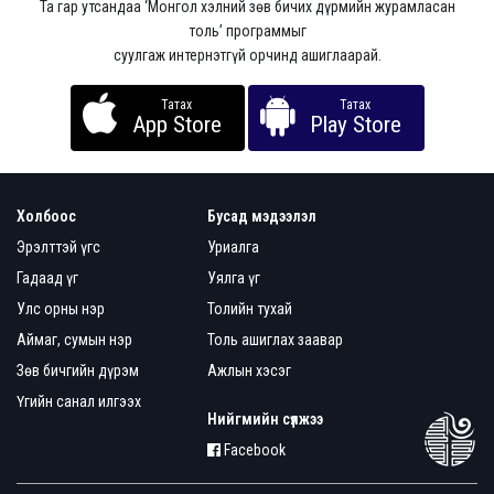
Та гар утсандаа ‘Монгол хэлний зөв бичих дүрмийн журамласан
толь’ программыг
суулгаж интернэтгүй орчинд ашиглаарай.
Татах
Татах
App Store
Play Store
Холбоос
Бусад мэдээлэл
Эрэлттэй үгс
Уриалга
Гадаад үг
Уялга үг
Улс орны нэр
Толийн тухай
Аймаг, сумын нэр
Толь ашиглах заавар
Зөв бичгийн дүрэм
Ажлын хэсэг
Үгийн санал илгээх
Нийгмийн сүлжээ
Facebook