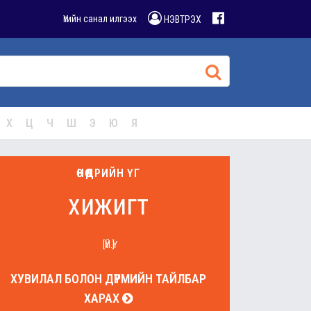
Үгийн санал илгээх
НЭВТРЭХ
Х
Ц
Ч
Ш
Э
Ю
Я
ӨНӨӨДРИЙН ҮГ
хижигт
[ҮЙ.Ү]
ХУВИЛАЛ БОЛОН ДҮРМИЙН ТАЙЛБАР
ХАРАХ