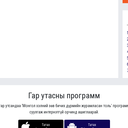
Гар утасны программ
гар утсандаа ‘Монгол хэлний зөв бичих дүрмийн журамласан толь’ програ
суулгаж интернэтгүй орчинд ашиглаарай.
Татах
Татах