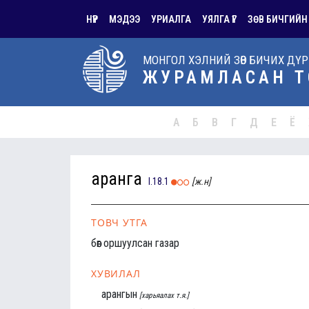
НҮҮР
МЭДЭЭ
УРИАЛГА
УЯЛГА ҮГ
ЗӨВ БИЧГИЙН
МОНГОЛ ХЭЛНИЙ ЗӨВ БИЧИХ ДҮ
ЖУРАМЛАСАН Т
А
Б
В
Г
Д
Е
Ё
аранга
I.18.1
[ж.н]
ТОВЧ УТГА
бөөг оршуулсан газар
ХУВИЛАЛ
арангын
[харьяалах т.я.]