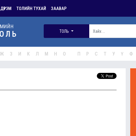
 ДҮРЭМ
ТОЛИЙН ТУХАЙ
ЗААВАР
РМИЙН
ТОЛЬ
ОЛЬ
Ж
З
И
К
Л
М
Н
О
П
Р
С
Т
У
Ү
Ф