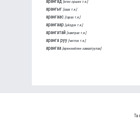
арангад
[өгөх орших т.я.]
арангыг
[заах т.я.]
арангаас
[гарах т.я.]
арангаар
[үйлдэх т.я.]
арангатай
[хамтрах т.я.]
аранга руу
[чиглэх т.я.]
арангаа
[ерөнхийлөн хамаатуулах]
Та 