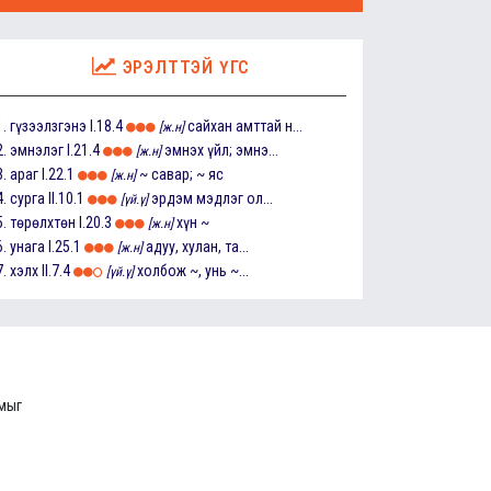
ЭРЭЛТТЭЙ ҮГС
1.
гүзээлзгэнэ
I.18.4
сайхан амттай н...
[ж.н]
2.
эмнэлэг
I.21.4
эмнэх үйл; эмнэ...
[ж.н]
3.
араг
I.22.1
~ савар; ~ яс
[ж.н]
4.
сурга
II.10.1
эрдэм мэдлэг ол...
[үй.ү]
5.
төрөлхтөн
I.20.3
хүн ~
[ж.н]
6.
унага
I.25.1
адуу, хулан, та...
[ж.н]
7.
хэлх
II.7.4
холбож ~, унь ~...
[үй.ү]
ммыг