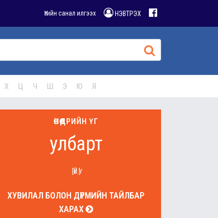
Үгийн санал илгээх
НЭВТРЭХ
Х
Ц
Ч
Ш
Э
Ю
Я
ӨНӨӨДРИЙН ҮГ
улбарт
[ҮЙ.Ү]
ХУВИЛАЛ БОЛОН ДҮРМИЙН ТАЙЛБАР
ХАРАХ