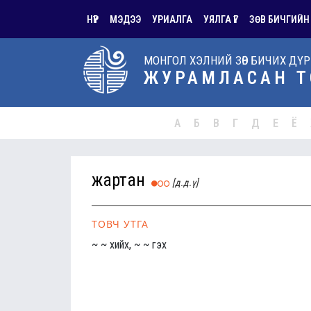
НҮҮР
МЭДЭЭ
УРИАЛГА
УЯЛГА ҮГ
ЗӨВ БИЧГИЙН
МОНГОЛ ХЭЛНИЙ ЗӨВ БИЧИХ ДҮ
ЖУРАМЛАСАН Т
А
Б
В
Г
Д
Е
Ё
жартан
[д.д.ү]
ТОВЧ УТГА
~ ~ хийх, ~ ~ гэх