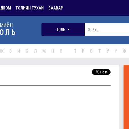
 ДҮРЭМ
ТОЛИЙН ТУХАЙ
ЗААВАР
РМИЙН
ТОЛЬ
ОЛЬ
Ж
З
И
К
Л
М
Н
О
П
Р
С
Т
У
Ү
Ф