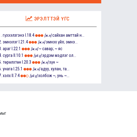
ЭРЭЛТТЭЙ ҮГС
1.
гүзээлзгэнэ
I.18.4
сайхан амттай н...
[ж.н]
2.
эмнэлэг
I.21.4
эмнэх үйл; эмнэ...
[ж.н]
3.
араг
I.22.1
~ савар; ~ яс
[ж.н]
4.
сурга
II.10.1
эрдэм мэдлэг ол...
[үй.ү]
5.
төрөлхтөн
I.20.3
хүн ~
[ж.н]
6.
унага
I.25.1
адуу, хулан, та...
[ж.н]
7.
хэлх
II.7.4
холбож ~, унь ~...
[үй.ү]
ммыг