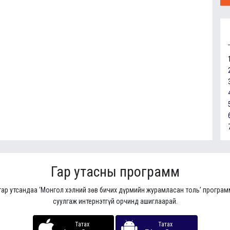
Гар утасны программ
гар утсандаа ‘Монгол хэлний зөв бичих дүрмийн журамласан толь’ програ
суулгаж интернэтгүй орчинд ашиглаарай.
Татах
Татах