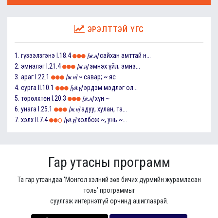
ЭРЭЛТТЭЙ ҮГС
1.
гүзээлзгэнэ
I.18.4
сайхан амттай н...
[ж.н]
2.
эмнэлэг
I.21.4
эмнэх үйл; эмнэ...
[ж.н]
3.
араг
I.22.1
~ савар; ~ яс
[ж.н]
4.
сурга
II.10.1
эрдэм мэдлэг ол...
[үй.ү]
5.
төрөлхтөн
I.20.3
хүн ~
[ж.н]
6.
унага
I.25.1
адуу, хулан, та...
[ж.н]
7.
хэлх
II.7.4
холбож ~, унь ~...
[үй.ү]
Гар утасны программ
Та гар утсандаа ‘Монгол хэлний зөв бичих дүрмийн журамласан
толь’ программыг
суулгаж интернэтгүй орчинд ашиглаарай.