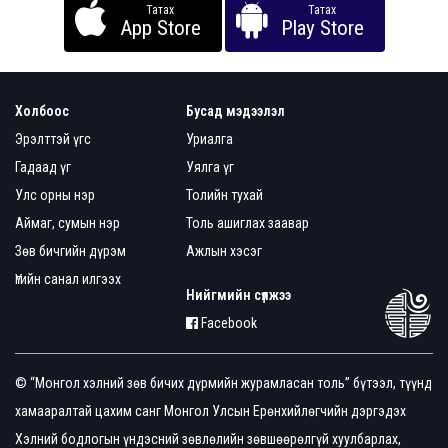
Татах
Татах
App Store
Play Store
Холбоос
Бусад мэдээлэл
Эрэлттэй үгс
Уриалга
Гадаад үг
Уялга үг
Улс орны нэр
Толийн тухай
Аймаг, сумын нэр
Толь ашиглах заавар
Зөв бичгийн дүрэм
Ажлын хэсэг
Үгийн санал илгээх
Нийгмийн сүлжээ
Facebook
© “Монгол хэлний зөв бичих дүрмийн журамласан толь” бүтээл, түүнд
хамааралтай цахим санг Монгол Улсын Ерөнхийлөгчийн дэргэдэх
Хэлний бодлогын үндэсний зөвлөлийн зөвшөөрөлгүй хуулбарлах,