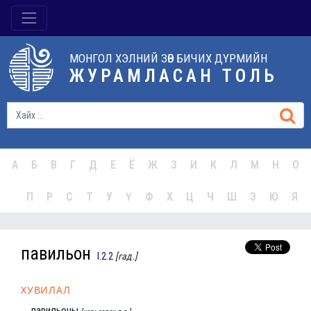
МОНГОЛ ХЭЛНИЙ ЗӨВ БИЧИХ ДҮРМИЙН
ЖУРАМЛАСАН ТОЛЬ
А
Б
В
Г
Д
Е
Ё
Ж
З
И
К
Л
М
Н
О
П
Р
С
Т
У
Ү
Ф
Х
Ц
Ч
Ш
Э
Ю
Я
павильон
I.2.2
[гад.]
ХУВИЛАЛ
павильоны