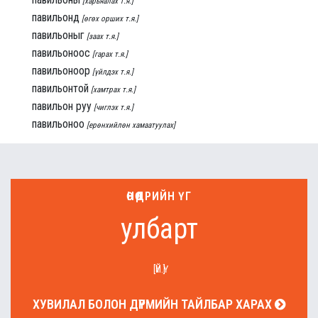
[харьяалах т.я.]
павильонд
[өгөх орших т.я.]
павильоныг
[заах т.я.]
павильоноос
[гарах т.я.]
павильоноор
[үйлдэх т.я.]
павильонтой
[хамтрах т.я.]
павильон руу
[чиглэх т.я.]
павильоноо
[ерөнхийлөн хамаатуулах]
ӨНӨӨДРИЙН ҮГ
улбарт
[ҮЙ.Ү]
ХУВИЛАЛ БОЛОН ДҮРМИЙН ТАЙЛБАР ХАРАХ