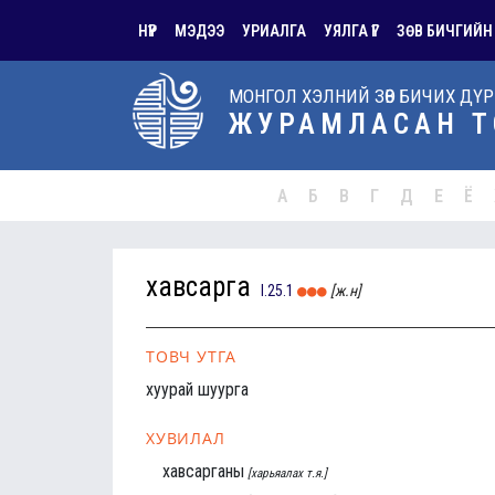
НҮҮР
МЭДЭЭ
УРИАЛГА
УЯЛГА ҮГ
ЗӨВ БИЧГИЙН
МОНГОЛ ХЭЛНИЙ ЗӨВ БИЧИХ ДҮ
ЖУРАМЛАСАН Т
А
Б
В
Г
Д
Е
Ё
хавсарга
I.25.1
[ж.н]
ТОВЧ УТГА
хуурай шуурга
ХУВИЛАЛ
хавсарганы
[харьяалах т.я.]