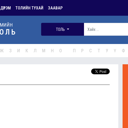
 ДҮРЭМ
ТОЛИЙН ТУХАЙ
ЗААВАР
РМИЙН
ТОЛЬ
ОЛЬ
Ж
З
И
К
Л
М
Н
О
П
Р
С
Т
У
Ү
Ф