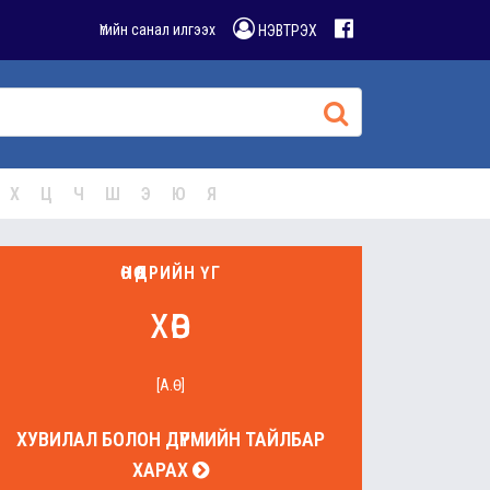
Үгийн санал илгээх
НЭВТРЭХ
Х
Ц
Ч
Ш
Э
Ю
Я
ӨНӨӨДРИЙН ҮГ
хөв
[А.Ө]
ХУВИЛАЛ БОЛОН ДҮРМИЙН ТАЙЛБАР
ХАРАХ