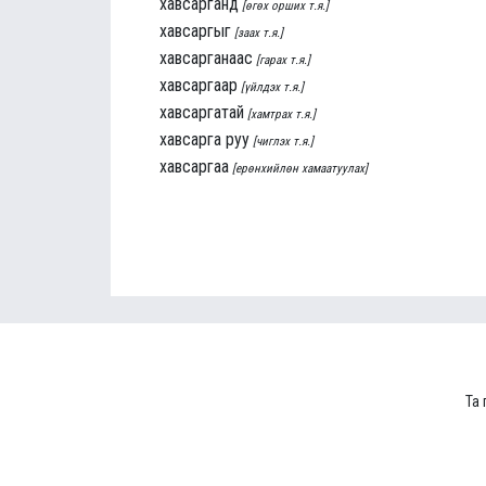
хавсарганд
[өгөх орших т.я.]
хавсаргыг
[заах т.я.]
хавсарганаас
[гарах т.я.]
хавсаргаар
[үйлдэх т.я.]
хавсаргатай
[хамтрах т.я.]
хавсарга руу
[чиглэх т.я.]
хавсаргаа
[ерөнхийлөн хамаатуулах]
Та 