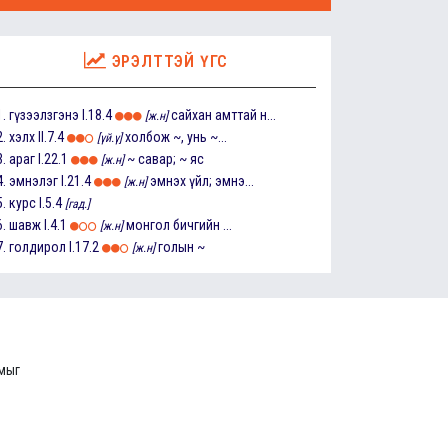
ЭРЭЛТТЭЙ ҮГС
1.
гүзээлзгэнэ
I.18.4
сайхан амттай н...
[ж.н]
2.
хэлх
II.7.4
холбож ~, унь ~...
[үй.ү]
3.
араг
I.22.1
~ савар; ~ яс
[ж.н]
4.
эмнэлэг
I.21.4
эмнэх үйл; эмнэ...
[ж.н]
5.
курс
I.5.4
[гад.]
6.
шавж
I.4.1
монгол бичгийн ...
[ж.н]
7.
голдирол
I.17.2
голын ~
[ж.н]
ммыг