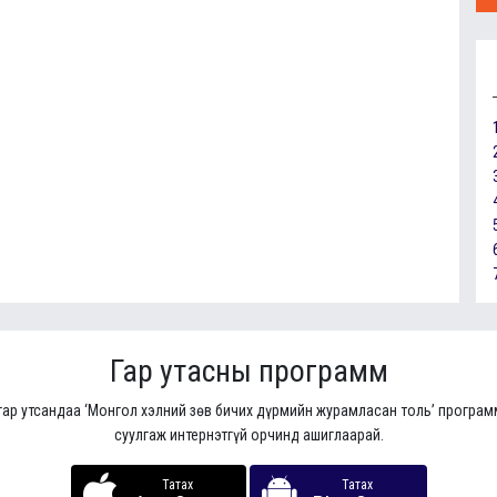
Гар утасны программ
гар утсандаа ‘Монгол хэлний зөв бичих дүрмийн журамласан толь’ програ
суулгаж интернэтгүй орчинд ашиглаарай.
Татах
Татах