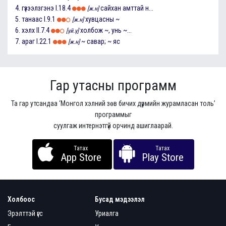
4.
гүзээлзгэнэ
I.18.4
сайхан амттай н...
[ж.н]
5.
танаас
I.9.1
хувцасны ~
[ж.н]
6.
хэлх
II.7.4
холбож ~, унь ~...
[үй.ү]
7.
араг
I.22.1
~ савар; ~ яс
[ж.н]
Гар утасны программ
Та гар утсандаа ‘Монгол хэлний зөв бичих дүрмийн журамласан толь’
программыг
суулгаж интернэтгүй орчинд ашиглаарай.
Татах
Татах
App Store
Play Store
Холбоос
Бусад мэдээлэл
Эрэлттэй үгс
Уриалга