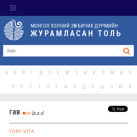
МОНГОЛ ХЭЛНИЙ ЗӨВ БИЧИХ ДҮРМИЙН
ЖУРАМЛАСАН ТОЛЬ
А
Б
В
Г
Д
Е
Ё
Ж
З
И
К
Л
М
Н
О
П
Р
С
Т
У
Ү
Ф
Х
Ц
Ч
Ш
Э
Ю
Я
гав
[д.д.ү]
ТОВЧ УТГА