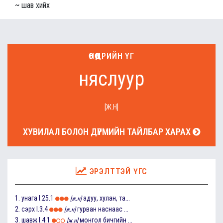
~ шав хийх
ӨНӨӨДРИЙН ҮГ
няслуур
[Ж.Н]
ХУВИЛАЛ БОЛОН ДҮРМИЙН ТАЙЛБАР ХАРАХ
ЭРЭЛТТЭЙ ҮГС
1.
унага
I.25.1
адуу, хулан, та...
[ж.н]
2.
сэрх
I.3.4
гурван наснаас ...
[ж.н]
3.
шавж
I.4.1
монгол бичгийн ...
[ж.н]