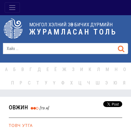
МОНГОЛ ХЭЛНИЙ ЗӨВ БИЧИХ ДҮРМИЙН
ЖУРАМЛАСАН ТОЛЬ
А
Б
В
Г
Д
Е
Ё
Ж
З
И
К
Л
М
Н
О
П
Р
С
Т
У
Ү
Ф
Х
Ц
Ч
Ш
Э
Ю
Я
овжин
[тэ.н]
ТОВЧ УТГА