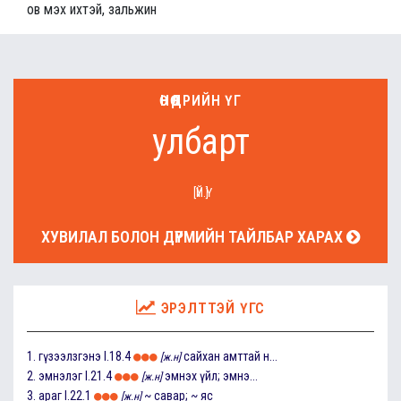
ов мэх ихтэй, зальжин
ӨНӨӨДРИЙН ҮГ
улбарт
[ҮЙ.Ү]
ХУВИЛАЛ БОЛОН ДҮРМИЙН ТАЙЛБАР ХАРАХ
ЭРЭЛТТЭЙ ҮГС
1.
гүзээлзгэнэ
I.18.4
сайхан амттай н...
[ж.н]
2.
эмнэлэг
I.21.4
эмнэх үйл; эмнэ...
[ж.н]
3.
араг
I.22.1
~ савар; ~ яс
[ж.н]