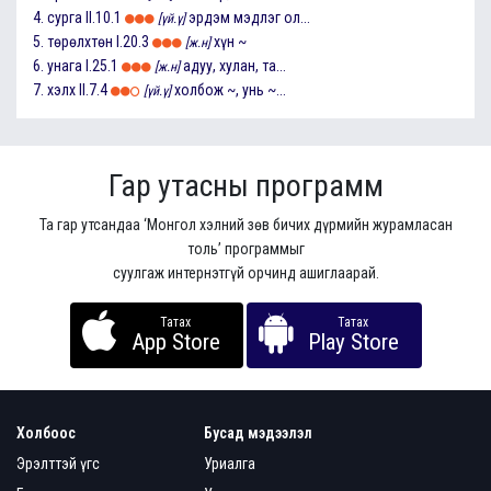
4.
сурга
II.10.1
эрдэм мэдлэг ол...
[үй.ү]
5.
төрөлхтөн
I.20.3
хүн ~
[ж.н]
6.
унага
I.25.1
адуу, хулан, та...
[ж.н]
7.
хэлх
II.7.4
холбож ~, унь ~...
[үй.ү]
Гар утасны программ
Та гар утсандаа ‘Монгол хэлний зөв бичих дүрмийн журамласан
толь’ программыг
суулгаж интернэтгүй орчинд ашиглаарай.
Татах
Татах
App Store
Play Store
Холбоос
Бусад мэдээлэл
Эрэлттэй үгс
Уриалга