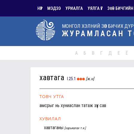
НҮҮР
МЭДЭЭ
УРИАЛГА
УЯЛГА ҮГ
ЗӨВ БИЧГИЙН
МОНГОЛ ХЭЛНИЙ ЗӨВ БИЧИХ ДҮ
ЖУРАМЛАСАН Т
А
Б
В
Г
Д
Е
Ё
хавтага
I.25.1
[ж.н]
ТОВЧ УТГА
амсрыг нь хуниаслан татаж зүүх сав
ХУВИЛАЛ
хавтаганы
[харьяалах т.я.]