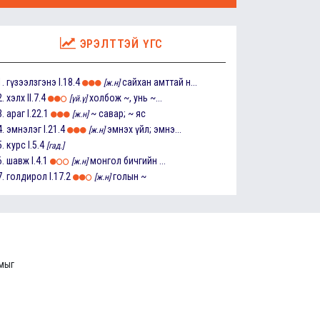
ЭРЭЛТТЭЙ ҮГС
1.
гүзээлзгэнэ
I.18.4
сайхан амттай н...
[ж.н]
2.
хэлх
II.7.4
холбож ~, унь ~...
[үй.ү]
3.
араг
I.22.1
~ савар; ~ яс
[ж.н]
4.
эмнэлэг
I.21.4
эмнэх үйл; эмнэ...
[ж.н]
5.
курс
I.5.4
[гад.]
6.
шавж
I.4.1
монгол бичгийн ...
[ж.н]
7.
голдирол
I.17.2
голын ~
[ж.н]
ммыг