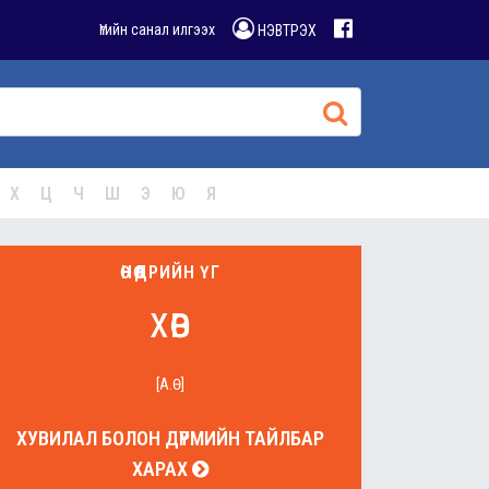
Үгийн санал илгээх
НЭВТРЭХ
Х
Ц
Ч
Ш
Э
Ю
Я
ӨНӨӨДРИЙН ҮГ
хөв
[А.Ө]
ХУВИЛАЛ БОЛОН ДҮРМИЙН ТАЙЛБАР
ХАРАХ