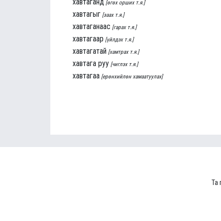
хавтаганд
[өгөх орших т.я.]
хавтагыг
[заах т.я.]
хавтаганаас
[гарах т.я.]
хавтагаар
[үйлдэх т.я.]
хавтагатай
[хамтрах т.я.]
хавтага руу
[чиглэх т.я.]
хавтагаа
[ерөнхийлөн хамаатуулах]
Та 