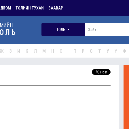
 ДҮРЭМ
ТОЛИЙН ТУХАЙ
ЗААВАР
РМИЙН
ТОЛЬ
ОЛЬ
Ж
З
И
К
Л
М
Н
О
П
Р
С
Т
У
Ү
Ф