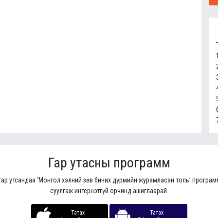
Гар утасны программ
гар утсандаа ‘Монгол хэлний зөв бичих дүрмийн журамласан толь’ програ
суулгаж интернэтгүй орчинд ашиглаарай.
Татах
Татах