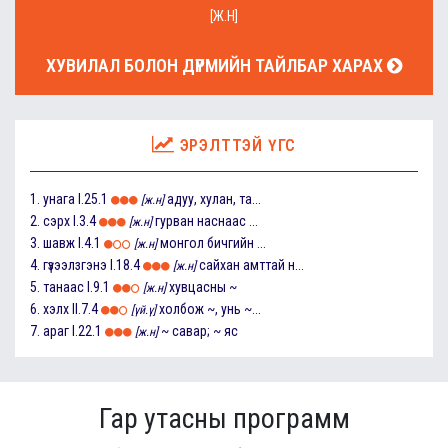
[Ж.Н]
ХУВИЛАЛ БОЛОН ДҮРМИЙН ТАЙЛБАР ХАРАХ
ЭРЭЛТТЭЙ ҮГС
1.
унага
I.25.1
адуу, хулан, та...
[ж.н]
2.
сэрх
I.3.4
гурван наснаас ...
[ж.н]
3.
шавж
I.4.1
монгол бичгийн ...
[ж.н]
4.
гүзээлзгэнэ
I.18.4
сайхан амттай н...
[ж.н]
5.
танаас
I.9.1
хувцасны ~
[ж.н]
6.
хэлх
II.7.4
холбож ~, унь ~...
[үй.ү]
7.
араг
I.22.1
~ савар; ~ яс
[ж.н]
Гар утасны программ