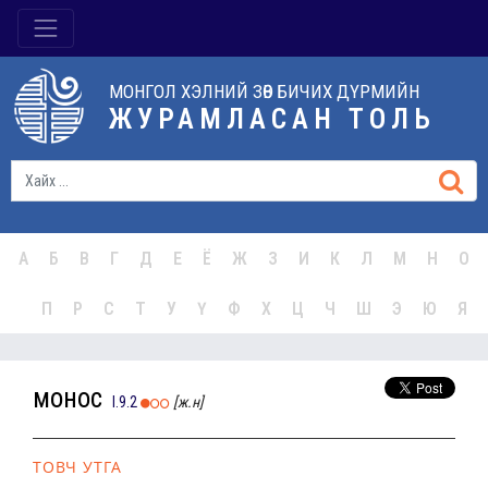
МОНГОЛ ХЭЛНИЙ ЗӨВ БИЧИХ ДҮРМИЙН
ЖУРАМЛАСАН ТОЛЬ
А
Б
В
Г
Д
Е
Ё
Ж
З
И
К
Л
М
Н
О
П
Р
С
Т
У
Ү
Ф
Х
Ц
Ч
Ш
Э
Ю
Я
монос
I.9.2
[ж.н]
ТОВЧ УТГА