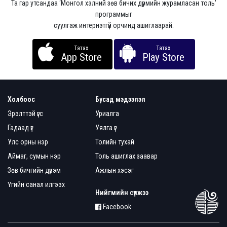
Та гар утсандаа ‘Монгол хэлний зөв бичих дүрмийн журамласан толь’
программыг
суулгаж интернэтгүй орчинд ашиглаарай.
Татах
Татах
App Store
Play Store
Холбоос
Бусад мэдээлэл
Эрэлттэй үгс
Уриалга
Гадаад үг
Уялга үг
Улс орны нэр
Толийн тухай
Аймаг, сумын нэр
Толь ашиглах заавар
Зөв бичгийн дүрэм
Ажлын хэсэг
Үгийн санал илгээх
Нийгмийн сүлжээ
Facebook