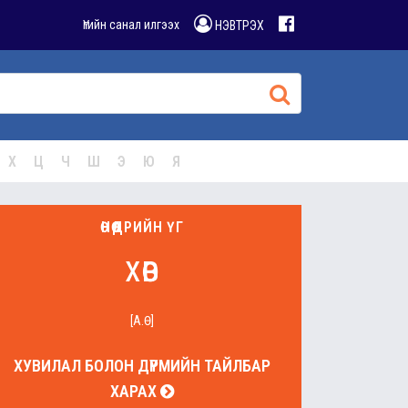
Үгийн санал илгээх
НЭВТРЭХ
Х
Ц
Ч
Ш
Э
Ю
Я
ӨНӨӨДРИЙН ҮГ
хөв
[А.Ө]
ХУВИЛАЛ БОЛОН ДҮРМИЙН ТАЙЛБАР
ХАРАХ