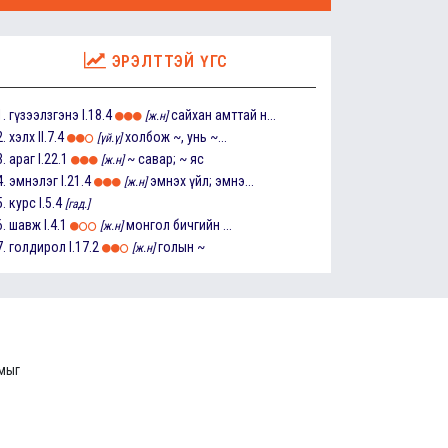
ЭРЭЛТТЭЙ ҮГС
1.
гүзээлзгэнэ
I.18.4
сайхан амттай н...
[ж.н]
2.
хэлх
II.7.4
холбож ~, унь ~...
[үй.ү]
3.
араг
I.22.1
~ савар; ~ яс
[ж.н]
4.
эмнэлэг
I.21.4
эмнэх үйл; эмнэ...
[ж.н]
5.
курс
I.5.4
[гад.]
6.
шавж
I.4.1
монгол бичгийн ...
[ж.н]
7.
голдирол
I.17.2
голын ~
[ж.н]
ммыг