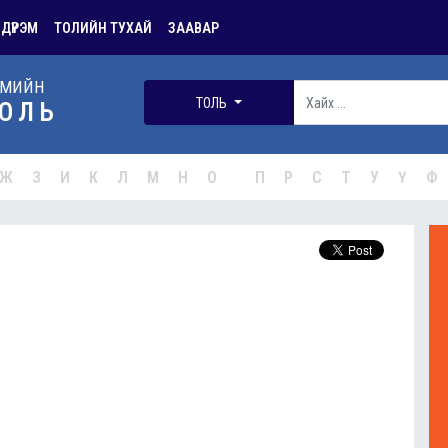
 ДҮРЭМ
ТОЛИЙН ТУХАЙ
ЗААВАР
РМИЙН
ТОЛЬ
ОЛЬ
Ж
З
И
К
Л
М
Н
О
П
Р
С
Т
У
Ү
Ф