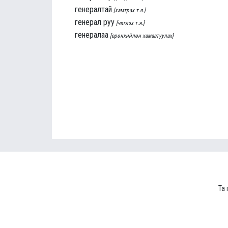
генералтай
[хамтрах т.я.]
генерал руу
[чиглэх т.я.]
генералаа
[ерөнхийлөн хамаатуулах]
Та 