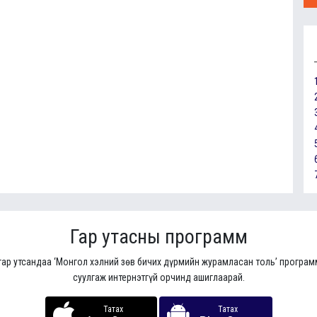
Гар утасны программ
гар утсандаа ‘Монгол хэлний зөв бичих дүрмийн журамласан толь’ програ
суулгаж интернэтгүй орчинд ашиглаарай.
Татах
Татах