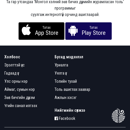
Та гар утсандаа ‘Монгол хэлний зөв бичих дүрмийн журамласан толь’
программыг
суулгаж интернэтгүй орчинд ашиглаарай.
Татах
Татах
App Store
Play Store
Холбоос
Бусад мэдээлэл
Эрэлттэй үгс
Уриалга
Гадаад үг
Уялга үг
Улс орны нэр
Толийн тухай
Аймаг, сумын нэр
Толь ашиглах заавар
Зөв бичгийн дүрэм
Ажлын хэсэг
Үгийн санал илгээх
Нийгмийн сүлжээ
Facebook