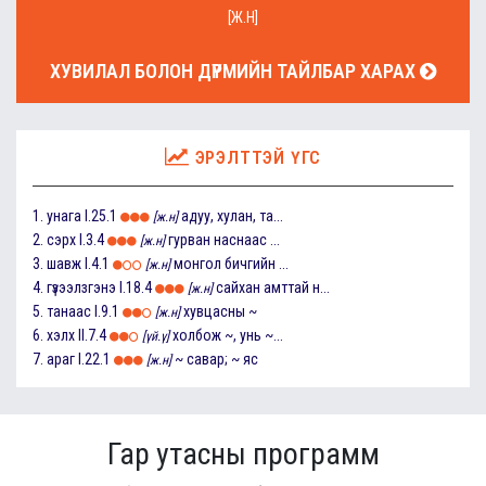
[Ж.Н]
ХУВИЛАЛ БОЛОН ДҮРМИЙН ТАЙЛБАР ХАРАХ
ЭРЭЛТТЭЙ ҮГС
1.
унага
I.25.1
адуу, хулан, та...
[ж.н]
2.
сэрх
I.3.4
гурван наснаас ...
[ж.н]
3.
шавж
I.4.1
монгол бичгийн ...
[ж.н]
4.
гүзээлзгэнэ
I.18.4
сайхан амттай н...
[ж.н]
5.
танаас
I.9.1
хувцасны ~
[ж.н]
6.
хэлх
II.7.4
холбож ~, унь ~...
[үй.ү]
7.
араг
I.22.1
~ савар; ~ яс
[ж.н]
Гар утасны программ