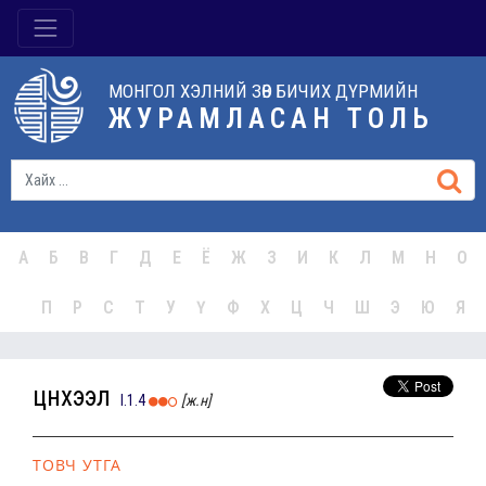
МОНГОЛ ХЭЛНИЙ ЗӨВ БИЧИХ ДҮРМИЙН
ЖУРАМЛАСАН ТОЛЬ
А
Б
В
Г
Д
Е
Ё
Ж
З
И
К
Л
М
Н
О
П
Р
С
Т
У
Ү
Ф
Х
Ц
Ч
Ш
Э
Ю
Я
цүнхээл
I.1.4
[ж.н]
ТОВЧ УТГА