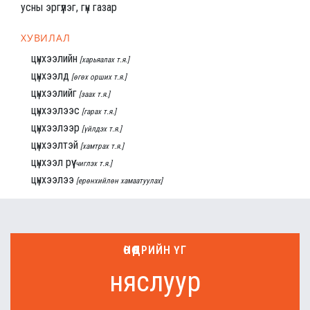
усны эргүүлэг, гүн газар
ХУВИЛАЛ
цүнхээлийн
[харьяалах т.я.]
цүнхээлд
[өгөх орших т.я.]
цүнхээлийг
[заах т.я.]
цүнхээлээс
[гарах т.я.]
цүнхээлээр
[үйлдэх т.я.]
цүнхээлтэй
[хамтрах т.я.]
цүнхээл рүү
[чиглэх т.я.]
цүнхээлээ
[ерөнхийлөн хамаатуулах]
ӨНӨӨДРИЙН ҮГ
няслуур